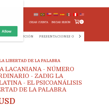
0
CREAR CUENTA
INICIAR SESIÓN
Allow
IA Y DISTRIBUCIÓN
PRESENTACIONES ONLINE
PREGUNTA
 Y LA LIBERTAD DE LA PALABRA
A LACANIANA - NÚMERO
DINARIO - ZADIG LA
LATINA - EL PSICOANÁLISIS
BERTAD DE LA PALABRA
 USD