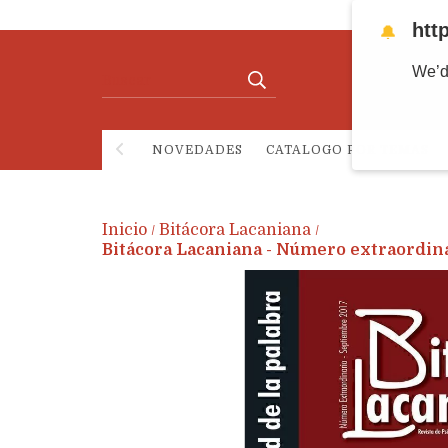
htt
🔔
We’d
NOVEDADES
CATALOGO POR TEMAS
Inicio
Bitácora Lacaniana
/
/
Bitácora Lacaniana - Número extraordi