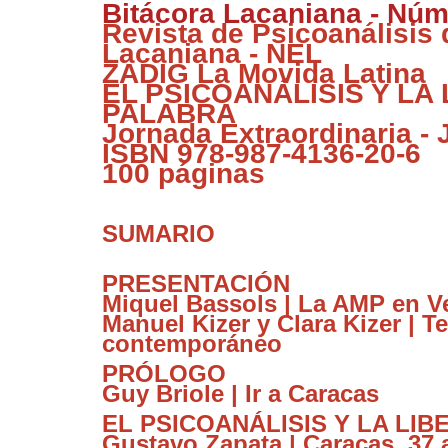
Bitácora Lacaniana - Núm
Revista de Psicoanálisis
Lacaniana - NEL
ZADIG La Movida Latina
EL PSICOANÁLISIS Y LA
PALABRA
Jornada Extraordinaria - 
ISBN 978-987-4136-20-6
100 páginas
SUMARIO
PRESENTACIÓN
Miquel Bassols | La AMP en V
Manuel Kizer y Clara Kizer | T
contemporáneo
PRÓLOGO
Guy Briole | Ir a Caracas
EL PSICOANÁLISIS Y LA LI
Gustavo Zapata | Caracas, 37