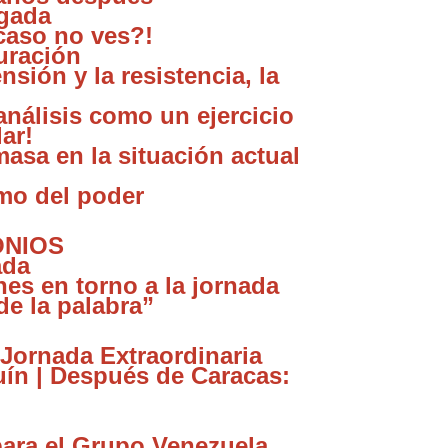
rgada
acaso no ves?!
juración
nsión y la resistencia, la
análisis como un ejercicio
lar!
masa en la situación actual
amo del poder
ONIOS
ada
nes en torno a la jornada
 de la palabra”
 Jornada Extraordinaria
uín | Después de Caracas:
para el Grupo Venezuela,