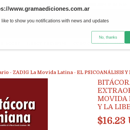
Ahora! Entrega en el día en CABA y AMBA comprando antes de las 12 hs.
ps://www.gramaediciones.com.ar
 like to show you notifications with news and updates
No, thanks
E-BOOKS
LIBROS Y REVISTAS
CÓMO COMPRAR
LIBRER
nario - ZADIG La Movida Latina - EL PSICOANÁLISIS
BITÁCOR
EXTRAOR
MOVIDA 
Y LA LI
$16.23