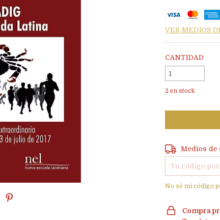
VER MEDIOS D
CANTIDAD
2
en stock
Entregas para e
Medios de 
No sé mi código p
Compra pr