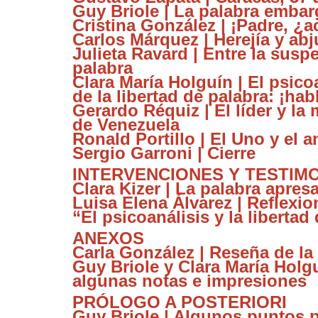
Guy Briole | La palabra emba
Cristina González | ¡Padre, ¿
Carlos Márquez | Herejía y ab
Julieta Ravard | Entre la suspe
palabra
Clara María Holguín | El psico
de la libertad de palabra: ¡hab
Gerardo Réquiz | El líder y la 
de Venezuela
Ronald Portillo | El Uno y el 
Sergio Garroni | Cierre
INTERVENCIONES Y TESTIM
Clara Kizer | La palabra apres
Luisa Elena Álvarez | Reflexio
“El psicoanálisis y la libertad
ANEXOS
Carla González | Reseña de la
Guy Briole y Clara María Holg
algunas notas e impresiones
PRÓLOGO A POSTERIORI
Guy Briole | Algunos puntos 