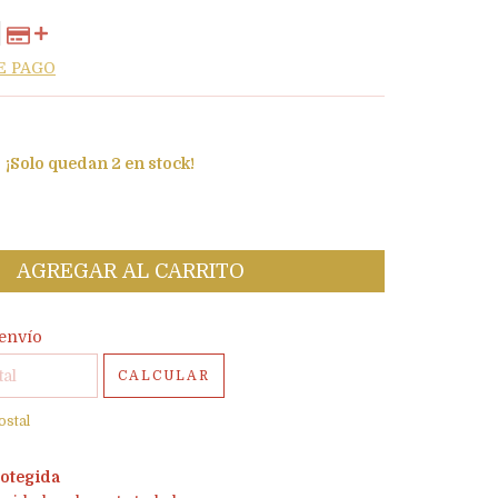
E PAGO
¡Solo quedan
2
en stock!
l CP:
CAMBIAR CP
envío
CALCULAR
ostal
otegida