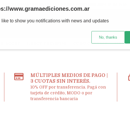
Ahora! Entrega en el día en CABA y AMBA comprando antes de las 12 hs.
ps://www.gramaediciones.com.ar
 like to show you notifications with news and updates
No, thanks
E-BOOKS
LIBROS Y REVISTAS
CÓMO COMPRAR
LIBRER
MÚLTIPLES MEDIOS DE PAGO |
3 CUOTAS SIN INTERÉS.
10% OFF por transferencia. Pagá con
tarjeta de crédito, MODO o por
transferencia bancaria