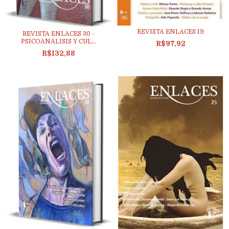
REVISTA ENLACES 19
REVISTA ENLACES 30 -
PSICOANÁLISIS Y CUL...
R$97,92
R$132,88