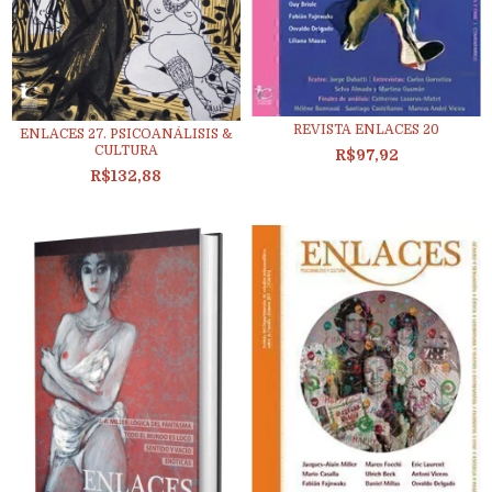
REVISTA ENLACES 20
ENLACES 27. PSICOANÁLISIS &
CULTURA
R$97,92
R$132,88