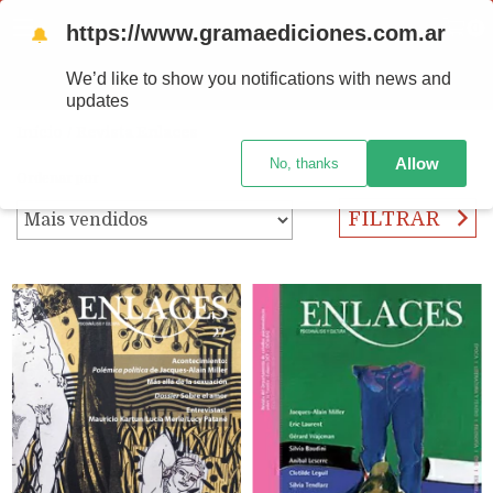
https://www.gramaediciones.com.ar
MENU
0
🔔
We’d like to show you notifications with news and
PRODUTOS
updates
Início
/
Revista Enlaces
Allow
No, thanks
Ordenar por
FILTRAR