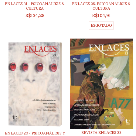
ENLACES 31 - PSICOANÁLISIS &
ENLACES 25. PSICOANÁLISIS &
CULTURA
CULTURA
R$134,28
R$104,91
ESGOTADO
REVISTA ENLACES 22
ENLACES 29 - PSICOANÁLISIS Y