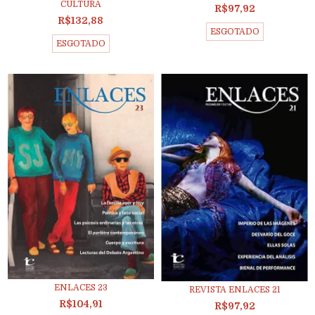
CULTURA
R$97,92
R$132,88
ESGOTADO
ESGOTADO
ENLACES 23
REVISTA ENLACES 21
R$104,91
R$97,92