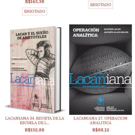
R$143,38
ESGOTADO
ESGOTADO
LACANIANA 34. REVISTA DE LA
LACANIANA 27. OPERACION
ESCUELA DE L...
ANALITICA
R$132,88
R$88,12