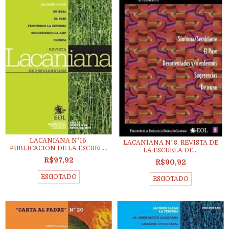
LACANIANA N°16.
LACANIANA Nº 8. REVISTA DE
PUBLICACIÓN DE LA ESCUEL...
LA ESCUELA DE...
R$97,92
R$90,92
ESGOTADO
ESGOTADO