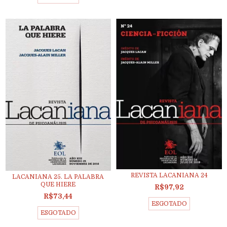
REVISTA LACANIANA 24
LACANIANA 25. LA PALABRA
QUE HIERE
R$97,92
R$73,44
ESGOTADO
ESGOTADO