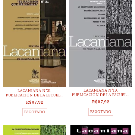
LACANIANA N°19.
LACANIANA N°21.
PUBLICACIÓN DE LA ESCUEL...
PUBLICACIÓN DE LA ESCUEL...
R$97,92
R$97,92
ESGOTADO
ESGOTADO