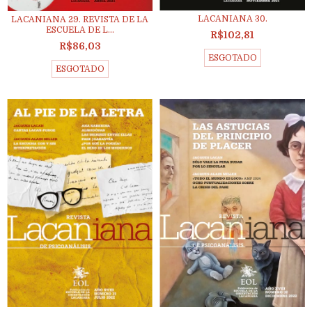
LACANIANA 30.
LACANIANA 29. REVISTA DE LA
ESCUELA DE L...
R$102,81
R$86,03
ESGOTADO
ESGOTADO