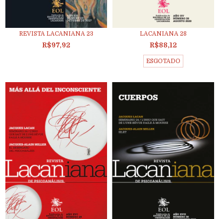
REVISTA LACANIANA 23
LACANIANA 28
R$97,92
R$88,12
ESGOTADO