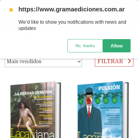
https://www.gramaediciones.com.ar
MENU
0
🔔
We’d like to show you notifications with news and
PRODUTOS
updates
Início
/
Revista Lacaniana
Allow
No, thanks
Ordenar por
FILTRAR