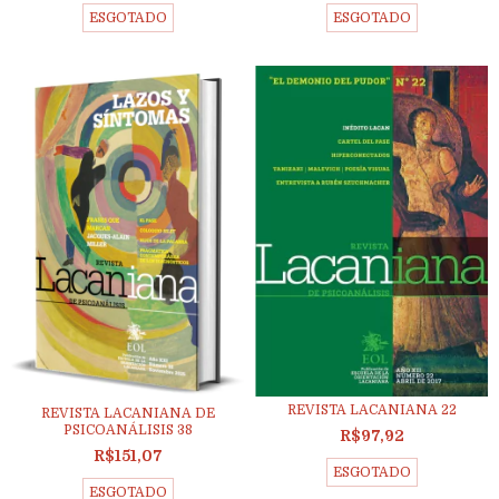
ESGOTADO
ESGOTADO
REVISTA LACANIANA 22
REVISTA LACANIANA DE
PSICOANÁLISIS 38
R$97,92
R$151,07
ESGOTADO
ESGOTADO