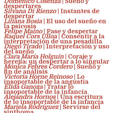
Domenico Cosenza
| Sueño y
despertares
Silvana Di Rienzo
| Instantes de
despertar
Liliana Bosia
| El uso del sueño en
la psicosis
Felipe Maino
| Pase y despertar
Raquel Cors Ulloa
| Consentir a la
interpretación de una pesadilla
Diego Tirado
| Interpretación y uso
del sueño
Clara María Holguín
| Coraje y
herejía: un despertar a lo singular
Mónica Febres Cordero
| Sueño y
fin de análisis
Victoria Horne Reinoso
| Lo
insoportable de la angustia
Elida Ganoza
| Tratar lo
insoportable de la infancia
Alejandra Hornos
| Una escritura
de lo insoportable de la infancia
Mariela Rodríguez
| Servirse del
sinthoma