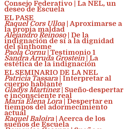
Consejo Federativo | La NEL, un
deseo de Escuela
EL PASE
Raquel Cors Ulloa
| Aproximarse a
la propia maldad
Alejandro Reinoso
| De la
indignación de sí a la dignidad
del sinthome
Paola Cornu
| Testimonio 1
Sandra Arruda Grostein
| La
estética de la indignación
EL SEMINARIO DE LA NEL
Patricia Tassara
| Interpretar al
cuerpo hablante
Gladys Martínez
| Sueño-despertar
e inconsciente real
María Elena Lora
| Despertar en
tiempos del adormecimiento
actual
Raquel Baloira
| Acerca de los
sueños de Escuela