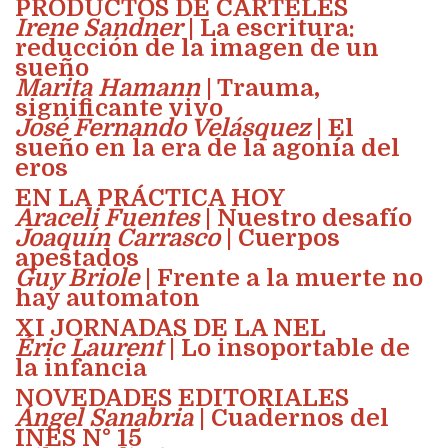
PRODUCTOS DE CARTELES
Irene Sandner
| La escritura:
reducción de la imagen de un
sueño
Marita Hamann
| Trauma,
significante vivo
José Fernando Velásquez
| El
sueño en la era de la agonía del
eros
EN LA PRÁCTICA HOY
Araceli Fuentes
| Nuestro desafío
Joaquín Carrasco
| Cuerpos
apestados
Guy Briole
| Frente a la muerte no
hay automaton
XI JORNADAS DE LA NEL
Éric Laurent
| Lo insoportable de
la infancia
NOVEDADES EDITORIALES
Ángel Sanabria
| Cuadernos del
INES N° 15