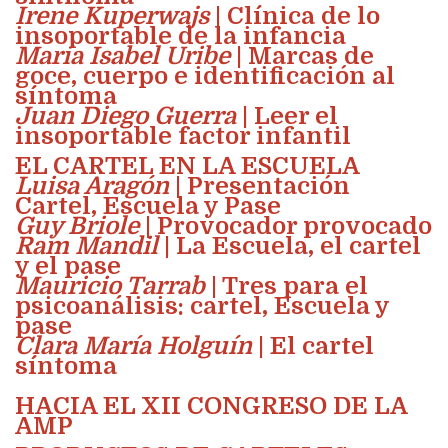
Irene Kuperwajs
| Clínica de lo
insoportable de la infancia
María Isabel Uribe
| Marcas de
goce, cuerpo e identificación al
síntoma
Juan Diego Guerra
| Leer el
insoportable factor infantil
EL CARTEL EN LA ESCUELA
Luisa Aragón
| Presentación
Cartel, Escuela y Pase
Guy Briole
| Provocador provocado
Ram Mandil
| La Escuela, el cartel
y el pase
Mauricio Tarrab
| Tres para el
psicoanálisis: cartel, Escuela y
pase
Clara María Holguín
| El cartel
síntoma
HACIA EL XII CONGRESO DE LA
AMP