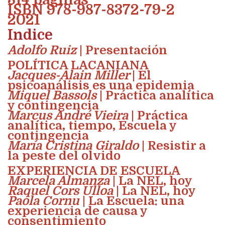
ISBN 978-987-8372-79-2
2021
Indice
Adolfo Ruiz
| Presentación
POLÍTICA LACANIANA
Jacques-Alain Miller
| El
psicoanálisis es una epidemia
Miquel Bassols
| Práctica analítica
y contingencia
Marcus André Vieira
| Práctica
analítica, tiempo, Escuela y
contingencia
María Cristina Giraldo
| Resistir a
la peste del olvido
EXPERIENCIA DE ESCUELA
Marcela Almanza
| La NEL, hoy
Raquel Cors Ulloa
| La NEL, hoy
Paola Cornu
| La Escuela: una
experiencia de causa y
consentimiento