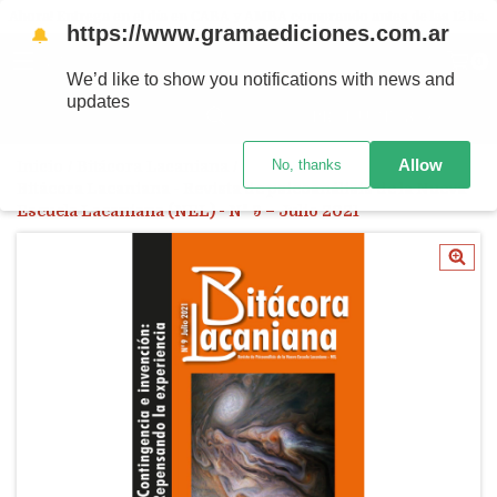
Ahora! Entrega en el día en CABA y AMBA comprando antes de las 12 hs.
https://www.gramaediciones.com.ar
🔔
MENÚ
0
We’d like to show you notifications with news and
updates
PRODUCTOS
Allow
No, thanks
Inicio
/
Bitácora Lacaniana
/
Bitácora Lacaniana - Revista de psicoanálisis de la Nueva
Escuela Lacaniana (NEL) - N° 9 – Julio 2021