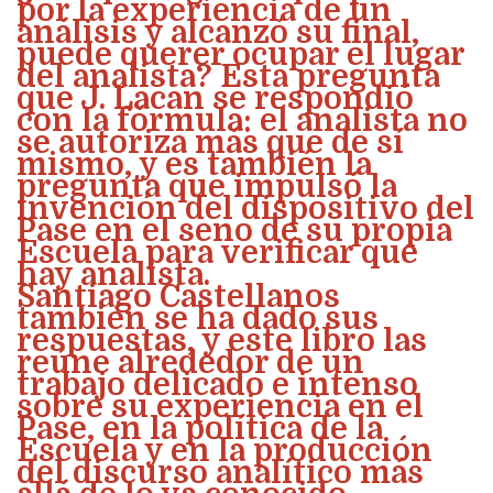
por la experiencia de un
análisis y alcanzó su final,
puede querer ocupar el lugar
del analista? Esta pregunta
que J. Lacan se respondió
con la fórmula: el analista no
se autoriza más que de sí
mismo, y es también la
pregunta que impulsó la
invención del dispositivo del
Pase en el seno de su propia
Escuela para verificar que
hay analista.
Santiago Castellanos
también se ha dado sus
respuestas, y este libro las
reúne alrededor de un
trabajo delicado e intenso
sobre su experiencia en el
Pase, en la política de la
Escuela y en la producción
del discurso analítico más