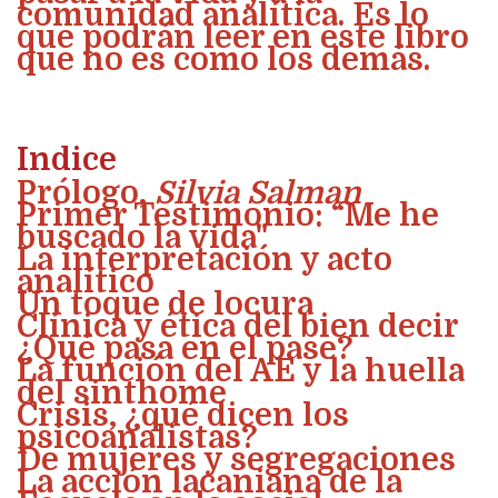
comunidad analítica. Es lo
que podrán leer en este libro
que no es como los demás.
Indice
Prólogo,
Silvia Salman
Primer Testimonio: “Me he
buscado la vida"
La interpretación y acto
analítico
Un toque de locura
Clínica y ética del bien decir
¿Qué pasa en el pase?
La función del AE y la huella
del sinthome
Crisis, ¿qué dicen los
psicoanalistas?
De mujeres y segregaciones
La acción lacaniana de la