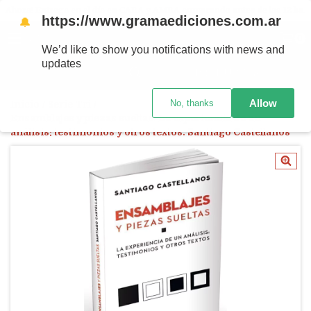
Ahora! Entrega en el día en CABA y AMBA comprando antes de las 12 hs.
https://www.gramaediciones.com.ar
🔔
MENÚ
0
We’d like to show you notifications with news and
updates
PRODUCTOS
Allow
No, thanks
Inicio
/
Serie Tri
/
Ensamblajes y piezas sueltas. La experiencia de un
análisis: testimonios y otros textos. Santiago Castellanos