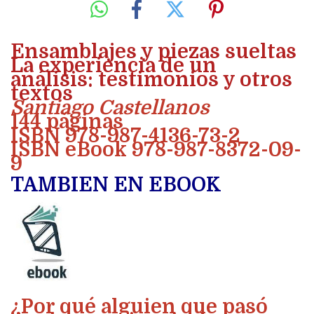
Ensamblajes y piezas sueltas
La experiencia de un
análisis: testimonios y otros
textos
Santiago Castellanos
144 páginas
ISBN 978-987-4136-73-2
ISBN eBook 978-987-8372-09-
9
TAMBIEN EN EBOOK
¿Por qué alguien que pasó