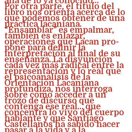
allá de lo ya conocido…
Por otra parte, el título del
libro nos orienta acerca de lo
que podemos obtener de una
práctica lacaniana.
“Ensamblar” es empalmar,
también es enlazar,
operaciones que Lacan pro-
pone para definir la
interpretación al final de su
enseñanza. La disyunción
cada vez más radical entre la
representación y lo real que
el psicoanálisis de la
Orientación Lacaniana
profundiza, nos interroga
sobre cómo acceder a un
trozo de discurso que
contenga ese real… que
concentra lo vivo del cuerpo
hablante y que Santiago
Castellanos ha sabido hacer
pasar a la vida y a la