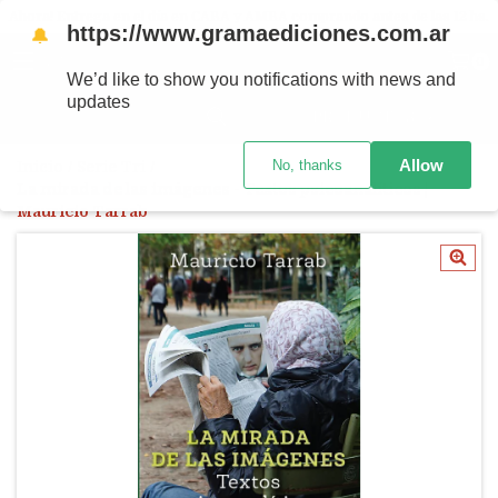
Ahora! Entrega en el día en CABA y AMBA comprando antes de las 12 hs.
https://www.gramaediciones.com.ar
🔔
MENÚ
0
We’d like to show you notifications with news and
updates
PRODUCTOS
Allow
No, thanks
Inicio
/
Serie Tri
/
La mirada de las imágenes - Textos psicoanalíticos |
Mauricio Tarrab