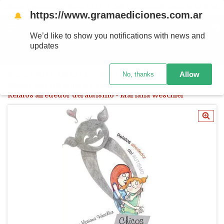
Ahora! Entrega en el día en CABA y AMBA comprando antes de las 12 hs.
https://www.gramaediciones.com.ar
🔔
MENÚ
0
We’d like to show you notifications with news and
updates
PRODUCTOS
Allow
No, thanks
Inicio
/
POR TEMAS
/
AUTISMO
/
Chicos ExtraOrdinarios de padres comunes y corrientes.
Relatos alrededor del autismo - Mariana Weschler