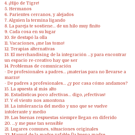
4. ¡Hijo de Tigre!
5. Hermanos
6. Parientes cercanos, y alejados
7. Alguien la termina ligando
8. La pareja te sostiene… de un hilo muy finito
9. Cada cosa en su lugar
10. Se destapó la olla
11. Vacaciones, ¡me las tomo!
12. Terapias alternativas
13. El merchandising de la integración …y para encontrar
un espacio re-creativo hay que ser
14. Problemas de comunicación
- De profesionales a padres… ¡materias para no llevarse a
marzo!
- De padres a profesionales… ¿y por casa cómo andamos?
15. La apuesta al más alto
16. Estadísticas poco afectivas… digo, ¡efectivas!
17. Y el viento nos amontona
18. La intolerancia del medio y uno que se vuelve
intolerante y medio
19. Las buenas respuestas siempre llegan en diferido
20. …y me puse tan sensible
21. Lugares comunes, situaciones originales
22. Manual de la madre zafable (la buena madre,