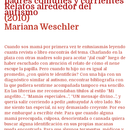
padres comunes y corrientes
Relatos alrededor del
autismo
(2010)
Mariana Weschler
Cuando sos mamá por primera vez te entusiasmás leyendo
cuanta revista o libro encontrás del tema. Charlando en la
plaza con otras madres solo para acotar “¡tal cual!” luego de
haber escuchado con atención el relato de cómo el nene
escupe la papilla. Pero cuando tu hijo no es igual al
promedio, ¿con quién te identificás? Con una hija con un
diagnóstico similar al autismo, encontrar bibliografía con
la que pudiera sentirme acompañada tampoco esa sencillo.
En las librerías me recomendaban títulos al estilo “Mi
angelito...”, “Mamás especiales...”, “UN mensaje divino...”, y
quería salir corriendo a pedir ¡autoayuda! A otro lado. No
me siento tan especial, ni soy demasiado creyente. Por eso
me embarqué a escribir éste. Para que cuando alguna
mamá preocupada, culposa, desorientada o cansada quiera
buscar alguna identificación en sus propias macanas
pueda encontrarla. Para que algunos terapeutas, médicos y