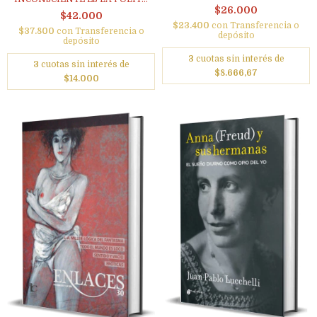
$26.000
$42.000
$23.400
con
Transferencia o
$37.800
con
Transferencia o
depósito
depósito
3
cuotas sin interés de
3
cuotas sin interés de
$8.666,67
$14.000