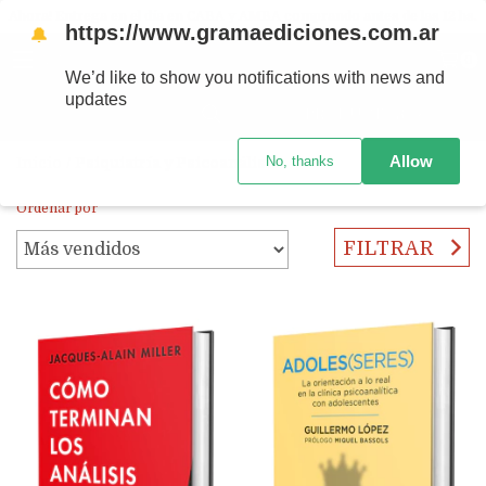
Ahora! Entrega en el día en CABA y AMBA comprando antes de las 12 hs.
https://www.gramaediciones.com.ar
🔔
MENÚ
0
We’d like to show you notifications with news and
updates
PRODUCTOS
Allow
No, thanks
Inicio
/
Psiquiatría y Psicoanálisis
Ordenar por
FILTRAR