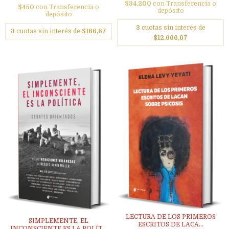
$34.200
con
Transferencia o
$450
con
Transferencia o
depósito
depósito
3
cuotas sin interés de
3
cuotas sin interés de
$166,67
$12.666,67
LECTURA DE LOS PRIMEROS
SIMPLEMENTE, EL
ESCRITOS DE LACA...
INCONSCIENTE ES LA POLÍT...