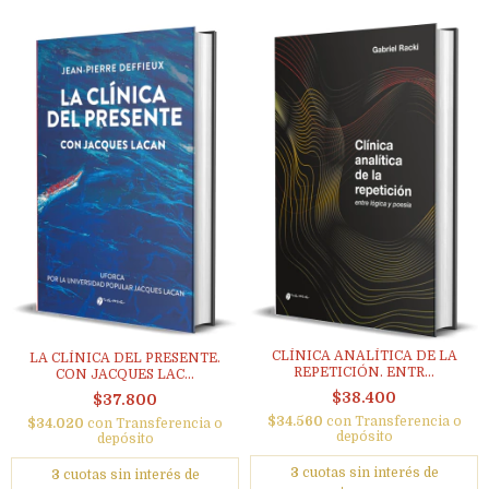
CLÍNICA ANALÍTICA DE LA
LA CLÍNICA DEL PRESENTE.
REPETICIÓN. ENTR...
CON JACQUES LAC...
$38.400
$37.800
$34.560
con
Transferencia o
$34.020
con
Transferencia o
depósito
depósito
3
cuotas sin interés de
3
cuotas sin interés de