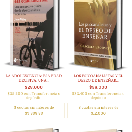
LA ADOLESCENCIA: ESA EDAD
LOS PSICOANALISTAS Y EL
DECISIVA. UNA...
DESEO DE ENSEÑAR...
$28.000
$36.000
$25.200
con
Transferencia o
$32.400
con
Transferencia o
depósito
depósito
3
cuotas sin interés de
3
cuotas sin interés de
$9.333,33
$12.000