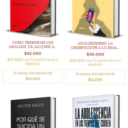
CÓMO TERMINAN LOS
ADOLES(SERES). LA
ANÁLISIS, DE JACQUES-A...
ORIENTACIÓN A LO REAL...
$42.000
$36.000
$37.800
con
Transferencia o
$32.400
con
Transferencia o
depósito
depósito
3
cuotas sin interés de
3
cuotas sin interés de
$14.000
$12.000