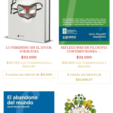
LO FEMENINO EN EL DIVÁN,
REFLEXIONES EN FILOSOFÍA
JORGE SOSA
CONTEMPORÁNEA -...
$33.000
$32.000
$29.700
con
Transferencia o
$28.800
con
Transferencia o
depósito
depósito
3
cuotas sin interés de
$11.000
3
cuotas sin interés de
$10.666,67