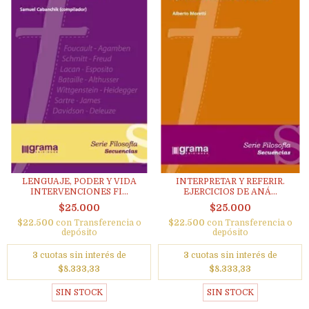
LENGUAJE, PODER Y VIDA
INTERPRETAR Y REFERIR.
INTERVENCIONES FI...
EJERCICIOS DE ANÁ...
$25.000
$25.000
$22.500
con
Transferencia o
$22.500
con
Transferencia o
depósito
depósito
3
cuotas sin interés de
3
cuotas sin interés de
$8.333,33
$8.333,33
SIN STOCK
SIN STOCK