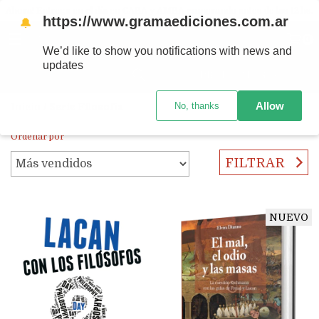
Ahora! Entrega en el día en CABA y AMBA comprando antes de las 12 hs.
https://www.gramaediciones.com.ar
🔔
MENÚ
0
We’d like to show you notifications with news and
updates
PRODUCTOS
Allow
No, thanks
Inicio
/
Serie Filosofía
Ordenar por
FILTRAR
NUEVO