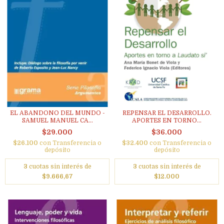
EL ABANDONO DEL MUNDO -
REPENSAR EL DESARROLLO.
SAMUEL MANUEL CA...
APORTES EN TORNO...
$29.000
$36.000
$26.100
con
Transferencia o
$32.400
con
Transferencia o
depósito
depósito
3
cuotas sin interés de
3
cuotas sin interés de
$9.666,67
$12.000