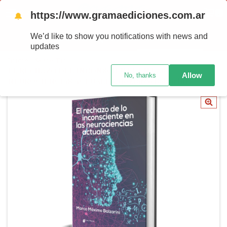
https://www.gramaediciones.com.ar
MENU
0
🔔
We’d like to show you notifications with news and
PRODUTOS
updates
Início
/
Serie Tri
/
EL RECHAZO DEL INCONSCIENTE EN LAS
Allow
No, thanks
NEUROCIENCIAS ACTUALES, de Marco Balzarini