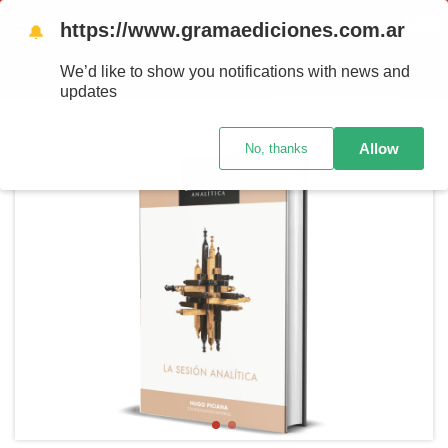
https://www.gramaediciones.com.ar
MENU
0
🔔
We’d like to show you notifications with news and
PRODUTOS
updates
Início
/
Conversación Analítica XX. La sesión analítica
Allow
No, thanks