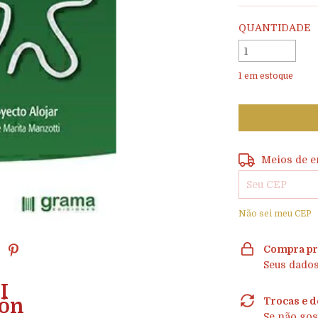
QUANTIDADE
1
em estoque
Entregas para o
Meios de e
Não sei meu CEP
Compra pr
Seus dados
I
ión
Trocas e d
Se não gos