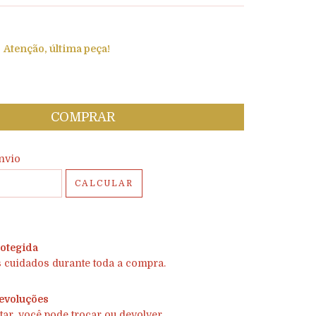
Atenção, última peça!
 CEP:
ALTERAR CEP
nvio
CALCULAR
otegida
 cuidados durante toda a compra.
evoluções
tar, você pode trocar ou devolver.