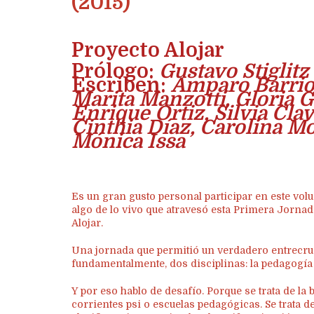
(2015)
Proyecto Alojar
Prólogo:
Gustavo Stiglitz
Escriben:
Amparo Barrion
Marita Manzotti, Gloria G
Enrique Ortiz, Silvia Cla
Cinthia Díaz, Carolina M
Mónica Issa
Es un gran gusto personal participar en este vo
algo de lo vivo que atravesó esta Primera Jornad
Alojar.
Una jornada que permitió un verdadero entrecru
fundamentalmente, dos disciplinas: la pedagogía y
Y por eso hablo de desafío. Porque se trata de la 
corrientes psi o escuelas pedagógicas. Se trata d