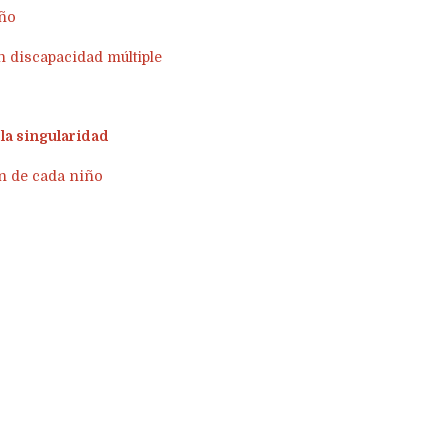
iño
n discapacidad múltiple
 la singularidad
ón de cada niño