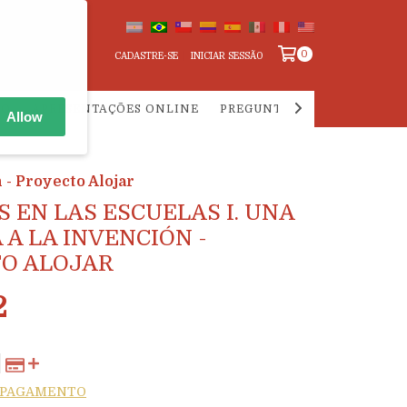
0
CADASTRE-SE
INICIAR SESSÃO
ÃO
APRESENTAÇÕES ONLINE
PREGUNTAS FRECUENTES S
Allow
 - Proyecto Alojar
S EN LAS ESCUELAS I. UNA
 A LA INVENCIÓN -
O ALOJAR
2
E PAGAMENTO