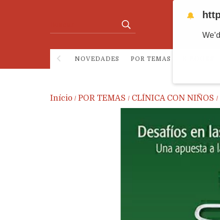
htt
🔔
We’d
NOVEDADES
POR TEMAS
E-BOOKS
Início
POR TEMAS
CLÍNICA CON NIÑOS
/
/
/