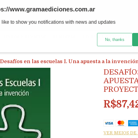
ps://www.gramaediciones.com.ar
 like to show you notifications with news and updates
LIVROS E REVISTAS
REMESSAS
LIVRARIA E DISTRIBUIÇ
No, thanks
Desafíos en las escuelas I. Una apuesta a la invención
DESAFÍO
APUESTA
PROYECT
R$87,4
VER MEIOS D