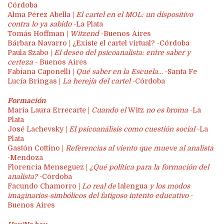
Córdoba
Alma Pérez Abella |
El cartel en el MOL: un dispositivo
contra lo ya sabido
-La Plata
Tomás Hoffman |
Witzend
-Buenos Aires
Bárbara Navarro | ¿Existe el cartel virtual? -Córdoba
Paula Szabo |
El deseo del psicoanalista: entre saber
y
certeza
- Buenos Aires
Fabiana Caponelli |
Qué saber en la Escuela…
-Santa Fe
Lucía Bringas |
La herejía del cartel
-Córdoba
Formación
María Laura Errecarte |
Cuando el
Witz
no es broma
-La
Plata
José Lachevsky |
El psicoanálisis como cuestión social
-La
Plata
Gastón Cottino |
Referencias al viento que mueve
al analista
-Mendoza
Florencia Menseguez |
¿Qué política para la formación del
analista?
-Córdoba
Facundo Chamorro |
Lo real de
lalengua
y los modos
imaginarios-simbólicos del fatigoso intento
educativo
-
Buenos Aires