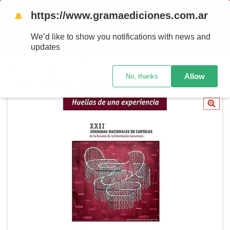
https://www.gramaediciones.com.ar
MENU
0
🔔
We’d like to show you notifications with news and
PRODUTOS
updates
Início
/
Otras publicaciones
/
Huellas de una experiencia. XXI Jornadas Nacionales de
Allow
No, thanks
Carteles de la EOL - Irene Kuperwajs (compiladora)