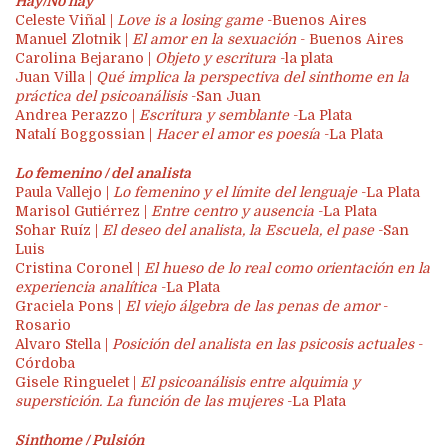
Hay/No hay
Celeste Viñal |
Love is a losing game
-Buenos Aires
Manuel Zlotnik |
El amor en la sexuación
- Buenos Aires
Carolina Bejarano |
Objeto y escritura
-la plata
Juan Villa |
Qué implica la perspectiva del sinthome en la
práctica del psicoanálisis
-San Juan
Andrea Perazzo |
Escritura y semblante
-La Plata
Natalí Boggossian |
Hacer el amor es poesía
-La Plata
Lo femenino / del analista
Paula Vallejo |
Lo femenino y el límite del lenguaje
-La Plata
Marisol Gutiérrez |
Entre centro y ausencia
-La Plata
Sohar Ruíz |
El deseo del analista, la Escuela, el pase
-San
Luis
Cristina Coronel |
El hueso de lo real como orientación
en la
experiencia analítica
-La Plata
Graciela Pons |
El viejo álgebra de las penas de amor
-
Rosario
Alvaro Stella |
Posición del analista en las psicosis
actuales
-
Córdoba
Gisele Ringuelet |
El psicoanálisis entre alquimia y
superstición. La función de las mujeres
-La Plata
Sinthome / Pulsión