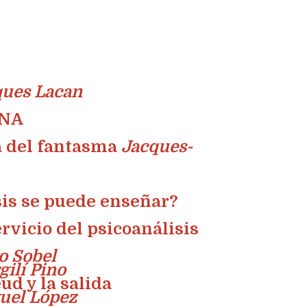
ques Lacan
ANA
a del fantasma
Jacques-
sis se puede enseñar?
rvicio del psicoanálisis
o Sobel
gilí Pino
ud y la salida
uel López