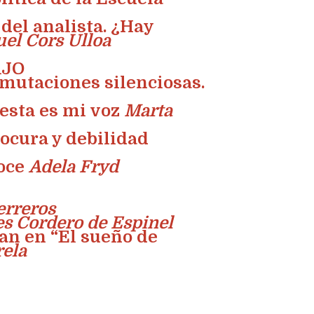
del analista. ¿Hay
el Cors Ulloa
AJO
s mutaciones silenciosas.
esta es mi voz
Marta
locura y debilidad
goce
Adela Fryd
erreros
s Cordero de Espinel
can en “El sueño de
rela