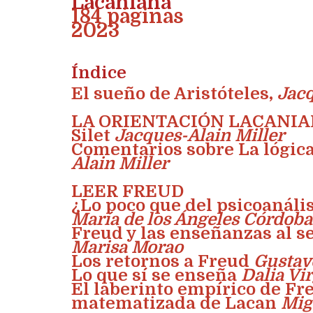
Lacaniana
184 páginas
2023
Índice
El sueño de Aristóteles
,
Jac
LA ORIENTACIÓN LACANI
Silet
Jacques-Alain Miller
Comentarios sobre La lógic
Alain Miller
LEER FREUD
¿Lo poco que del psicoanáli
María de los Ángeles Córdoba
Freud y las enseñanzas al se
Marisa Morao
Los retornos a Freud
Gustav
Lo que sí se enseña
Dalia Vir
El laberinto empírico de Fre
matematizada de Lacan
Mig