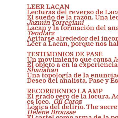
LEER LACAN
Lecturas del reverso de La
El sueño de la razón. Una l
Jazmín Torregiani
Lacan y la formación del an
Tendlarz
Agitarse alrededor del inco
Leer a Lacan, porque nos h
TESTIMONIOS DE PASE
Un movimiento que causa
M
El objeto a en la experienci
Shanahan
Una topología de la enunci
Deseo del analista. Pase y E
RECORRIENDO LA AMP
El grado cero de la locura. 
es loco.
Gil Caroz
Lógica del delirio. The secre
Hèléne Brousse
El cartel como arma de la po