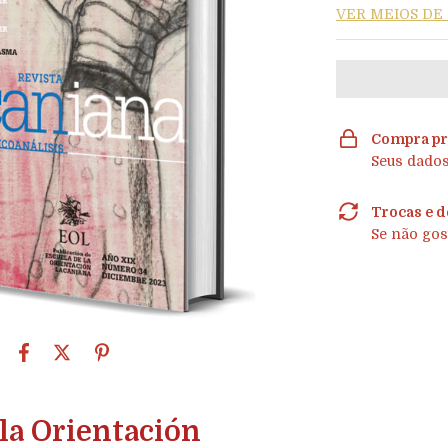
VER MEIOS D
Compra pr
Seus dados
Trocas e d
Se não gos
 la Orientación