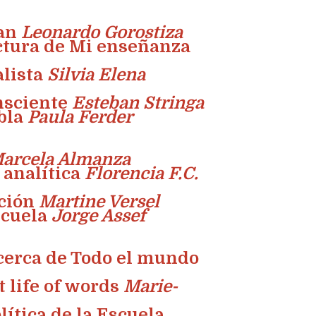
can
Leonardo Gorostiza
ectura de Mi enseñanza
alista
Silvia Elena
nsciente
Esteban Stringa
abla
Paula Ferder
arcela Almanza
a analítica
Florencia F.C.
ación
Martine Versel
scuela
Jorge Assef
Acerca de Todo el mundo
t life of words
Marie-
lítica de la Escuela