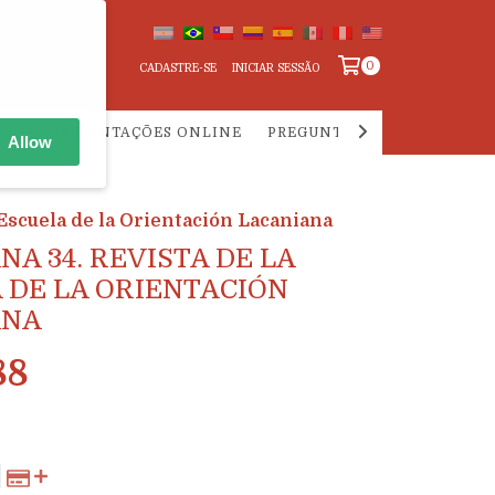
0
CADASTRE-SE
INICIAR SESSÃO
ÃO
APRESENTAÇÕES ONLINE
PREGUNTAS FRECUENTES S
Allow
Escuela de la Orientación Lacaniana
NA 34. REVISTA DE LA
 DE LA ORIENTACIÓN
ANA
88