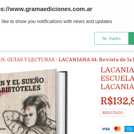
ps://www.gramaediciones.com.ar
 like to show you notifications with news and updates
LIVROS E REVISTAS
REMESSAS
LIVRARIA E DISTRIBUIÇ
No, thanks
N: GUÍAS Y LECTURAS
LACANIANA 34. Revista de la 
/
LACANIA
ESCUELA
LACANI
R$132,
ESGOTADO