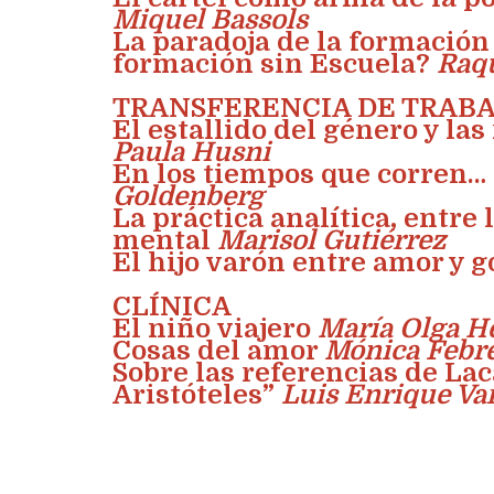
Miquel Bassols
La paradoja de la formación 
formación sin Escuela?
Raqu
TRANSFERENCIA DE TRAB
El estallido del género y la
Paula Husni
En los tiempos que corren… 
Goldenberg
La práctica analítica, entre 
mental
Marisol Gutiérrez
El hijo varón entre amor y 
CLÍNICA
El niño viajero
María Olga H
Cosas del amor
Mónica Febre
Sobre las referencias de La
Aristóteles”
Luis Enrique Va