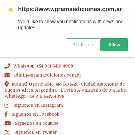
Ahora! Entrega en el día en CABA y AMBA comprando antes de las 12 hs.
https://www.gramaediciones.com.ar
🔔
MENÚ
0
We’d like to show you notifications with news and
updates
PRODUCTOS
Allow
Inicio
/
Contacto
No, thanks
ENVIOS / Los envios se realizan por Correos privados.
WhatsApp: +54 9 11 6419-4998
admin@gramaediciones.com.ar
Manuel Ugarte 2548, 4to B, (1428) Ciudad Autónoma de
Buenos Aires, Argentina - LUNES A VIERNES de 9 a 14 hs.
WhatsApp: +54 9 11 6419-4998
Siguenos en Instagram
Siguenos en Facebook
Siguenos en Youtube
Siguenos en Twitter