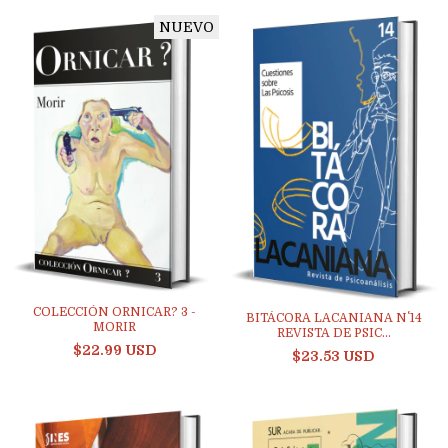
NUEVO
COLECCIÓN ORNICAR? 3 -
BITÁCORA LACANIANA N˚ 14
MORIR
REVISTA DE PSIC...
$22.99 USD
$23.53 USD