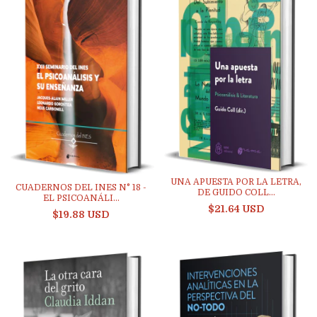
UNA APUESTA POR LA LETRA,
CUADERNOS DEL INES N° 18 -
DE GUIDO COLL...
EL PSICOANÁLI...
$21.64 USD
$19.88 USD