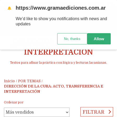
Ahora! Entrega en el día en CABA y AMBA comprando antes de las 12 hs.
https://www.gramaediciones.com.ar
🔔
MENÚ
0
We’d like to show you notifications with news and
updates
PRODUCTOS
Allow
No, thanks
DIRECCIÓN DE LA CURA:
ACTO, TRANSFERENCIA E
INTERPRETACIÓN
Textos para afinar la práctica con lógica y lecturas lacanianas.
Inicio
/
POR TEMAS
/
DIRECCIÓN DE LA CURA: ACTO, TRANSFERENCIA E
INTERPRETACIÓN
Ordenar por
FILTRAR