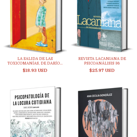
LA SALIDA DE LAS
REVISTA LACANIANA DE
TOXICOMANÍAS, DE DARÍO...
PSICOANÁLISIS 36
$18.93 USD
$25.97 USD