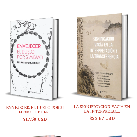
LA SIGNIFICACIÓN VACÍA EN
ENVEJECER. EL DUELO POR SÍ
LA INTERPRETAC...
MISMO, DE BER...
$23.67 USD
$17.58 USD