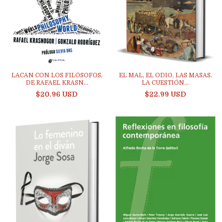
LACAN CON LOS FILÓSOFOS,
EL MAL, EL ODIO, LAS MASAS.
DE RAFAEL KRASN...
LA CUESTIÓN...
$20.96 USD
$22.99 USD