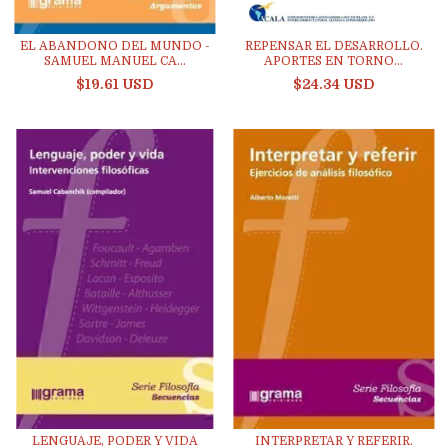
EL ABANDONO DEL MUNDO -
REPENSAR EL DESARROLLO.
SAMUEL MANUEL CA...
APORTES EN TORNO...
$19.61 USD
$24.34 USD
LENGUAJE, PODER Y VIDA
INTERPRETAR Y REFERIR.