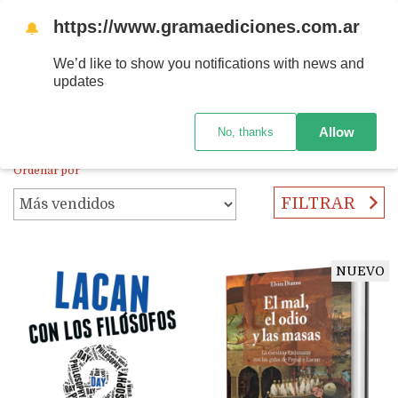
Ahora! Entrega en el día en CABA y AMBA comprando antes de las 12 hs.
https://www.gramaediciones.com.ar
🔔
MENÚ
0
We’d like to show you notifications with news and
updates
PRODUCTOS
Allow
No, thanks
Inicio
/
Serie Filosofía
Ordenar por
FILTRAR
NUEVO