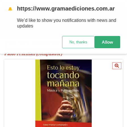
Ahora! Entrega en el día en CABA y AMBA comprando antes de las 12 hs.
https://www.gramaediciones.com.ar
🔔
MENÚ
0
We’d like to show you notifications with news and
updates
PRODUCTOS
Allow
No, thanks
Inicio
/
Otras publicaciones
/
Esto lo estoy tocando maana. Música y psicoanálisis -
Pablo Fridman (compilador)