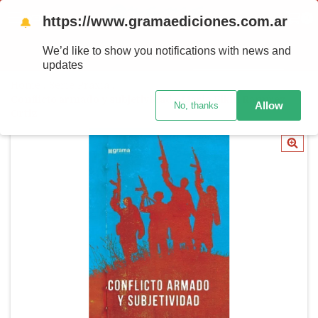
https://www.gramaediciones.com.ar
MENU
0
🔔
We’d like to show you notifications with news and
PRODUCTS
updates
Home
/
Serie Praxia
/
Conflicto armado y subjetividad - Mario Elkin Ramírez
Allow
No, thanks
Ortiz