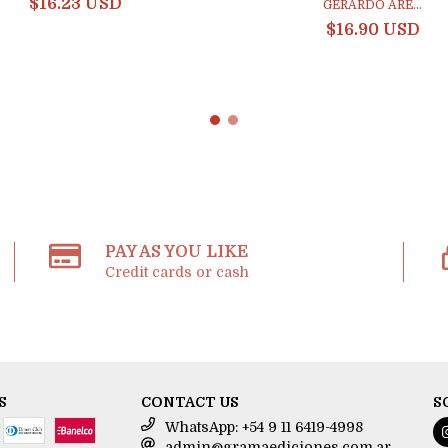
$16.23 USD
GERARDO ARE...
$16.90 USD
PAY AS YOU LIKE
Credit cards or cash
S
CONTACT US
S
WhatsApp: +54 9 11 6419-4998
admin@gramaediciones.com.ar