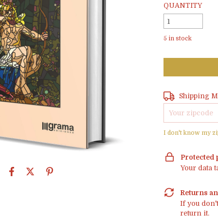
QUANTITY
5
in stock
Shipping for zi
Shipping M
I don't know my z
Protected
Your data 
Returns a
If you don'
return it.