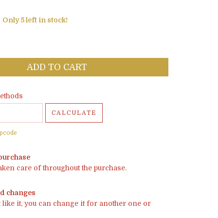
Only
5
left in stock!
pcode:
CHANGE ZIPCODE
ethods
CALCULATE
ipcode
 purchase
taken care of throughout the purchase.
nd changes
t like it, you can change it for another one or