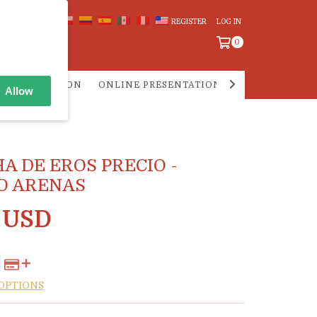
REGISTER
LOG IN
0
 DISTRIBUTION
ONLINE PRESENTATIONS
PREGUNTAS F
Allow
A DE EROS PRECIO -
O ARENAS
 USD
OPTIONS