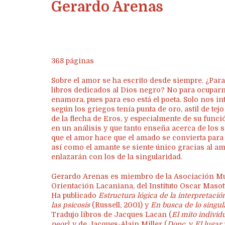
Gerardo Arenas
368 páginas
Sobre el amor se ha escrito desde siempre. ¿Par
libros dedicados al Dios negro? No para ocupar
enamora, pues para eso está el poeta. Solo nos in
según los griegos tenía punta de oro, astil de tej
de la flecha de Eros, y especialmente de su func
en un análisis y que tanto enseña acerca de los
que el amor hace que el amado se convierta para e
así como el amante se siente único gracias al a
enlazarán con los de la singularidad.
Gerardo Arenas es miembro de la Asociación Mund
Orientación Lacaniana, del Instituto Oscar Masot
Ha publicado
Estructura lógica de la interpretació
las psicosis
(Russell, 2001) y
En busca de lo singu
Tradujo libros de Jacques Lacan (
El mito individ
peor),
y de Jacques-Alain Miller (
Donc
, y
El lugar 