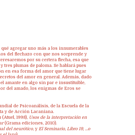
a qué agregar uno más a los innumerables
nos del flechazo con que nos sorprende y
teresaremos por su certera flecha, esa que
o y tres plumas de paloma. Se hablará pues
ión en esa forma del amor que tiene lugar
 secretos del amor en general. Además, dado
l amante en algo sin par e insustituible,
mor del amado, los enigmas de Eros se
ial de Psicoanálisis, de la Escuela de la
ta y de Acción Lacaniana.
n
(Atuel, 1998),
Usos de la interpretación en
lar
(Grama ediciones, 2010).
ual del neurótico
, y
El Seminario, Libro 19, ...o
y el lazo
).