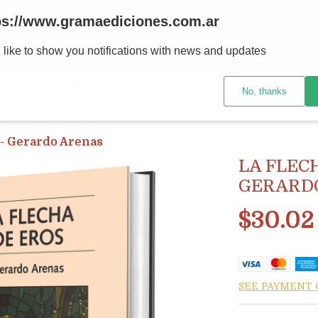
ps://www.gramaediciones.com.ar
 like to show you notifications with news and updates
BOOKS AND MAGAZINES
HOW TO BUY
BOOKSTORE AND
No, thanks
 - Gerardo Arenas
LA FLECH
GERARD
$30.02
SEE PAYMENT 