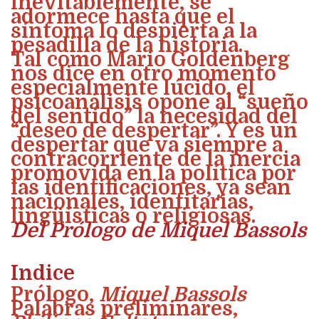
inevitablemente, se
adormece hasta que el
síntoma lo despierta a la
pesadilla de la historia.
Tal como Mario Goldenberg
nos dice en otro momento
especialmente lúcido, el
psicoanálisis opone al “sueño
del sentido” la necesidad del
“deseo de despertar”. Y es un
despertar que va siempre a
contracorriente de la inercia
promovida en la política por
las identificaciones, ya sean
nacionales, identitarias,
lingüísticas o religiosas.
Del Prólogo de Miquel Bassols
Indice
Prólogo,
Miquel Bassols
Palabras preliminares,