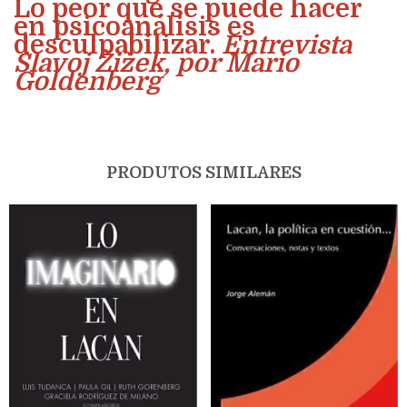
Lo peor que se puede hacer
en psicoanálisis es
desculpabilizar.
Entrevista
Slavoj Žižek, por Mario
Goldenberg
PRODUTOS SIMILARES