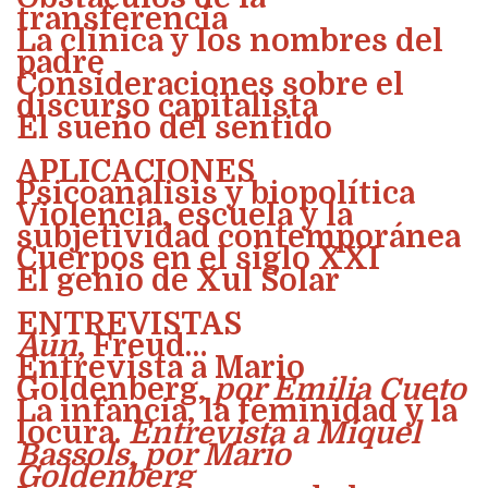
transferencia
La clínica y los nombres del
padre
Consideraciones sobre el
discurso capitalista
El sueño del sentido
APLICACIONES
Psicoanálisis y biopolítica
Violencia, escuela y la
subjetividad contemporánea
Cuerpos en el siglo XXI
El genio de Xul Solar
ENTREVISTAS
Aún
, Freud…
Entrevista a Mario
Goldenberg,
por Emilia Cueto
La infancia, la feminidad y la
locura.
Entrevista a Miquel
Bassols, por Mario
Goldenberg