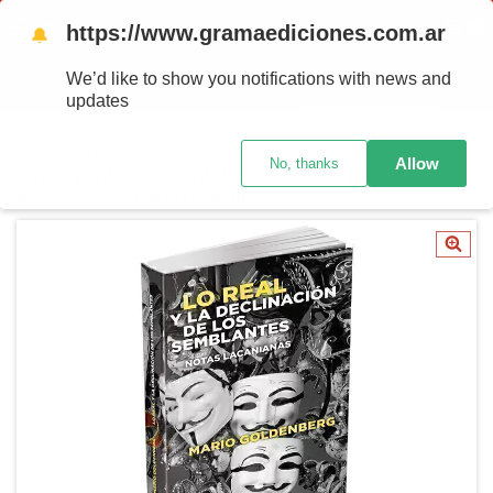
https://www.gramaediciones.com.ar
MENU
0
🔔
We’d like to show you notifications with news and
PRODUTOS
updates
Início
/
POR TEMAS
/
SEMINARIOS DE LACAN: GUÍAS Y LECTURAS
/
Allow
No, thanks
Lo real y la declinación de los semblantes. Notas
lacanianas, de Mario Goldenberg