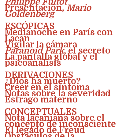
Philippe Fultot
Presentación,
Mario
Goldenberg
ESCÓPICAS
Medianoche en París con
Lacan
Vigilar la cámara
Paranoid Park
, el secreto
La pantalla global y el
psicoanálisis
DERIVACIONES
¿Dios ha muerto?
Creer en el síntoma
Notas sobre la severidad
Estrago materno
CONCEPTUALES
Nota lacaniana sobre el
concepto de inconsciente
El legado de Freud
Obstáculos de la