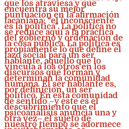
que los atraviesa y que
encuentra su mejor
puntuación en la afirmación
lacaniana: “el inconsciente
es la política”. La política no
se reduce aquí a la práctica
del gobierno y ordenación de
la cosa pública. La política es
propiamente lo que define el
lazo social para un ser
hablante, aquello que lo
vincula a los otros en los
discursos que forman y
determinan la comunidad
humana. El ser hablante es,
por definición, un ser
político. En esta comunidad
de sentido –y este es el
descubrimiento que el
psicoanálisis anuncia una y
otra vez– el sujeto de
nuestro tiempo se adormece