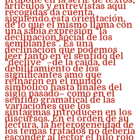
artículos y entrevistas aquí
recogidas da cuenta,
siguiendo esta orientación,
de lo que él mismo llama con
una sabia expresión “la
declinación social de los
semblantes”. Es una
declinación que podemos
leer tanto en el sentido del
“declive” –de la caída, del
debilitamiento de los
significantes amo que
reinaron en el mundo
simbólico hasta finales del
siglo pasado– como en el
sentido gramatical de las
variaciones que los
sintagmas introducen en los
discursos. En el orden de su
lectura, la heterogeneidad de
los temas tratados no debería
esconder al lector el hilo rojo