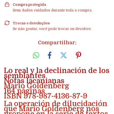
Compra protegida
Seus dados cuidados durante toda a compra.
Trocas e devoluções
Se não gostar, você pode trocar ou devolver.
Compartilhar:
Lo real y la declinación de los
semblantes
Notas lacanianas
Mario Goldenberg
164 páginas
ISBN 978-987-4136-87-9
La operación de dilucidación
que Mario Goldenberg nos
propone en la serie de textos,