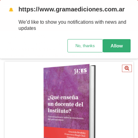
https://www.gramaediciones.com.ar
MENU
0
🔔
We’d like to show you notifications with news and
PRODUTOS
updates
Início
/
POR TEMAS
/
ESCUELA, TRANSMISIÓN Y FORMACIÓN DEL ANALISTA
/
Allow
No, thanks
¿QUÉ ENSEÑA UN DOCENTE DEL INSTITUTO?
Conversaciones sobre la enseñanza del psicoanálisis