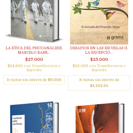
LA ÉTICA DEL PSICOANÁLISIS,
DESAFÍOS EN LAS ESCUELAS II.
MARCELO BARR...
LA EXCEPCIÓ...
$27.000
$25.000
$24.300
con
Transferencia o
$22.500
con
Transferencia o
depósito
depósito
3
cuotas sin interés de
$9.000
3
cuotas sin interés de
$8.333,33