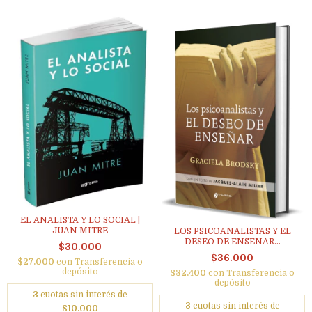
EL ANALISTA Y LO SOCIAL |
JUAN MITRE
LOS PSICOANALISTAS Y EL
DESEO DE ENSEÑAR...
$30.000
$36.000
$27.000
con
Transferencia o
depósito
$32.400
con
Transferencia o
depósito
3
cuotas sin interés de
3
cuotas sin interés de
$10.000