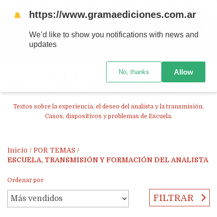
Ahora! Entrega en el día en CABA y AMBA comprando antes de las 12 hs.
https://www.gramaediciones.com.ar
🔔
MENÚ
0
We’d like to show you notifications with news and
updates
PRODUCTOS
Allow
No, thanks
ESCUELA, TRANSMISIÓN Y
FORMACIÓN DEL ANALISTA
Textos sobre la experiencia, el deseo del analista y la transmisión.
Casos, dispositivos y problemas de Escuela.
Inicio
/
POR TEMAS
/
ESCUELA, TRANSMISIÓN Y FORMACIÓN DEL ANALISTA
Ordenar por
FILTRAR