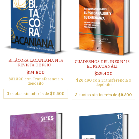
BITÁCORA LACANIANA N˚ 14
CUADERNOS DEL INES N° 18 -
REVISTA DE PSIC...
EL PSICOANÁLI...
$34.800
$29.400
$31.320
con
Transferencia o
$26.460
con
Transferencia o
depósito
depósito
3
cuotas sin interés de
$11.600
3
cuotas sin interés de
$9.800