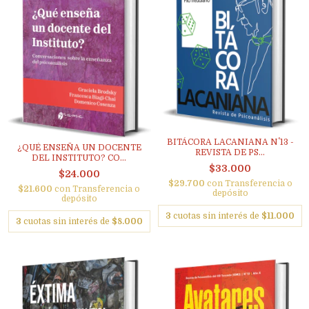
BITÁCORA LACANIANA N˚ 13 -
¿QUÉ ENSEÑA UN DOCENTE
REVISTA DE PS...
DEL INSTITUTO? CO...
$33.000
$24.000
$29.700
con
Transferencia o
$21.600
con
Transferencia o
depósito
depósito
3
cuotas sin interés de
$11.000
3
cuotas sin interés de
$8.000