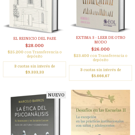
EXTIMA 3 - LEER DE OTRO
EL REINICIO DEL PASE
MODO
$28.000
$26.000
$25.200
con
Transferencia o
$23.400
con
Transferencia o
depósito
depósito
3
cuotas sin interés de
3
cuotas sin interés de
$9.333,33
$8.666,67
NUEVO