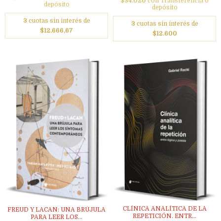
$34.020
con
Transferencia o
depósito
depósito
3
cuotas sin interés de
3
cuotas sin interés de
$12.666,67
$12.600
CLÍNICA ANALÍTICA DE LA
FREUD Y LACAN: UNA BRÚJULA
REPETICIÓN. ENTR...
PARA LEER LOS...