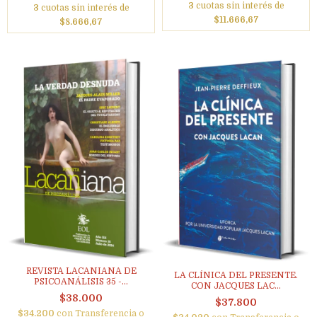
3
cuotas sin interés de
3
cuotas sin interés de
$11.666,67
$8.666,67
REVISTA LACANIANA DE
LA CLÍNICA DEL PRESENTE.
PSICOANÁLISIS 35 -...
CON JACQUES LAC...
$38.000
$37.800
$34.200
con
Transferencia o