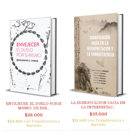
LA SIGNIFICACIÓN VACÍA EN
ENVEJECER. EL DUELO POR SÍ
LA INTERPRETAC...
MISMO, DE BER...
$35.000
$26.000
$31.500
con
Transferencia o
$23.400
con
Transferencia o
depósito
depósito