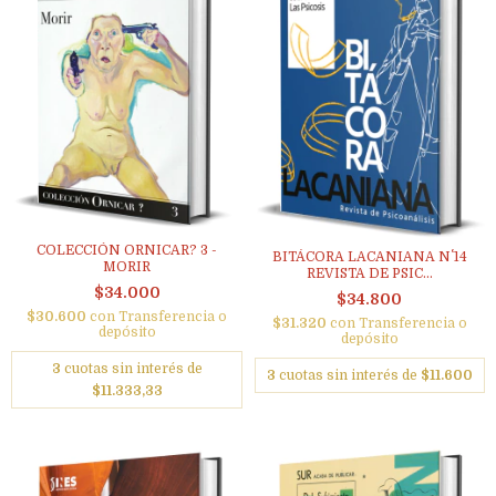
COLECCIÓN ORNICAR? 3 -
BITÁCORA LACANIANA N˚ 14
MORIR
REVISTA DE PSIC...
$34.000
$34.800
$30.600
con
Transferencia o
$31.320
con
Transferencia o
depósito
depósito
3
cuotas sin interés de
3
cuotas sin interés de
$11.600
$11.333,33