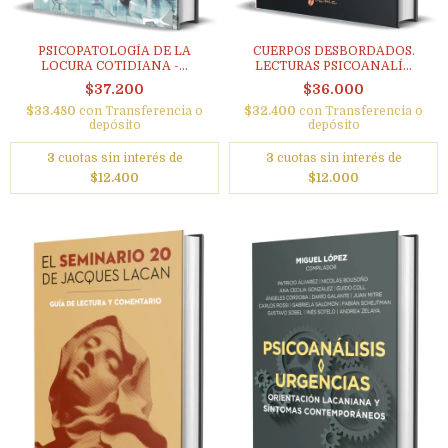
PSICOPATOLOGÍA DE LA
CUERPOS DESBORDADOS.
LOCURA COTIDIANA -...
LECTURAS PSICOANALÍ...
$37.200
$36.000
$33.480
con
Transferencia o
$32.400
con
Transferencia o
depósito
depósito
3
cuotas sin interés de
3
cuotas sin interés de
$12.400
$12.000