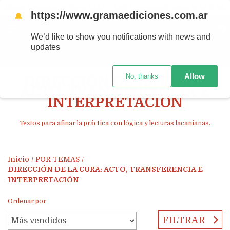
Ahora! Entrega en el día en CABA y AMBA comprando antes de las 12 hs.
https://www.gramaediciones.com.ar
🔔
MENÚ
0
We’d like to show you notifications with news and
updates
PRODUCTOS
Allow
No, thanks
DIRECCIÓN DE LA CURA:
ACTO, TRANSFERENCIA E
INTERPRETACIÓN
Textos para afinar la práctica con lógica y lecturas lacanianas.
Inicio
/
POR TEMAS
/
DIRECCIÓN DE LA CURA: ACTO, TRANSFERENCIA E
INTERPRETACIÓN
Ordenar por
FILTRAR