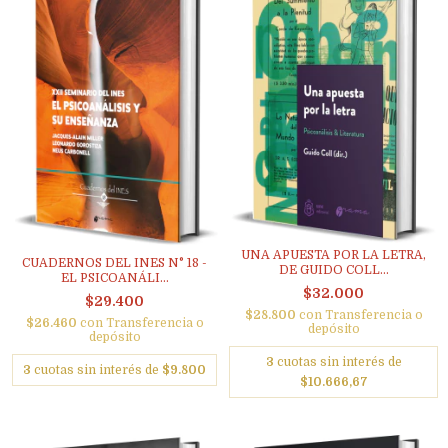
UNA APUESTA POR LA LETRA,
CUADERNOS DEL INES N° 18 -
DE GUIDO COLL...
EL PSICOANÁLI...
$32.000
$29.400
$28.800
con
Transferencia o
$26.460
con
Transferencia o
depósito
depósito
3
cuotas sin interés de
3
cuotas sin interés de
$9.800
$10.666,67