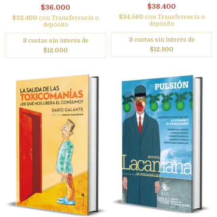
$38.400
$36.000
$34.560
con
Transferencia o
$32.400
con
Transferencia o
depósito
depósito
3
cuotas sin interés de
3
cuotas sin interés de
$12.800
$12.000