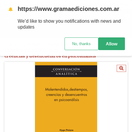
Ahora! Entrega en el día en CABA y AMBA comprando antes de las 12 hs.
https://www.gramaediciones.com.ar
🔔
MENÚ
0
We’d like to show you notifications with news and
updates
PRODUCTOS
Allow
No, thanks
Inicio
/
Conversación analítica
/
Conversación analítica XVII. Malentendidos, destiempos,
creencias y desencuentros en psicoanálisis