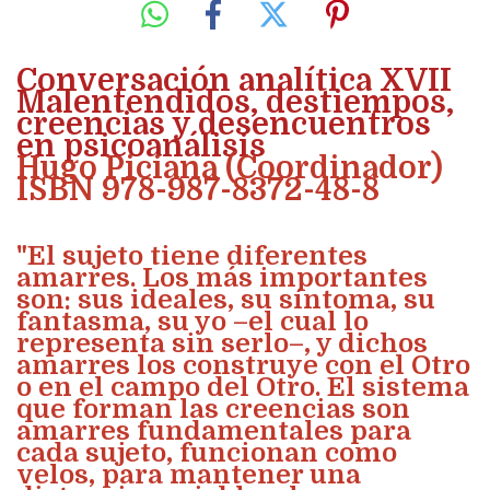
Conversación analítica XVII
Malentendidos, destiempos,
creencias y desencuentros
en psicoanálisis
Hugo Piciana (Coordinador)
ISBN 978-987-8372-48-8
"El sujeto tiene diferentes
amarres. Los más importantes
son: sus ideales, su síntoma, su
fantasma, su yo –el cual lo
representa sin serlo–, y dichos
amarres los construye con el Otro
o en el campo del Otro. El sistema
que forman las creencias son
amarres fundamentales para
cada sujeto, funcionan como
velos, para mantener una