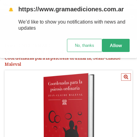
Ahora! Entrega en el día en CABA y AMBA comprando antes de las 12 hs.
https://www.gramaediciones.com.ar
🔔
MENÚ
0
We’d like to show you notifications with news and
updates
PRODUCTOS
Allow
No, thanks
Inicio
/
POR TEMAS
/
PSICOSIS Y DIAGNÓSTICOS DIFERENCIALES
/
Coordenadas para la psicosis ordinaria, Jean-Claude
Maleval