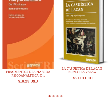
LA CASUÍSTICA DE LACAN -
FRAGMENTOS DE UNA VIDA
ELENA LEVY YEYA...
PSICOANALÍTICA. D...
$21.10 USD
$16.23 USD