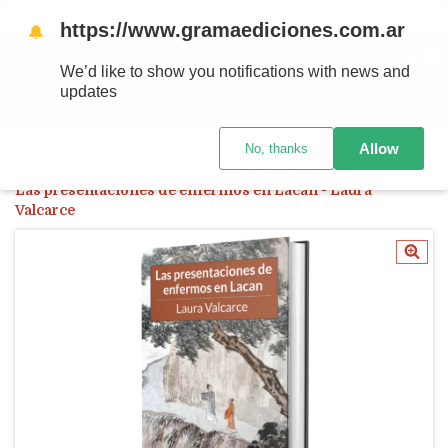
Ahora! Entrega en el día en CABA y AMBA comprando antes de las 12 hs.
https://www.gramaediciones.com.ar
🔔
MENÚ
0
We’d like to show you notifications with news and
updates
PRODUCTOS
Allow
No, thanks
Inicio
/
POR TEMAS
/
SEMINARIOS DE LACAN: GUÍAS Y LECTURAS
/
Las presentaciones de enfermos en Lacan - Laura
Valcarce