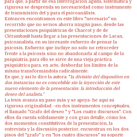
para que, a partir de esa interrogación aguda, sistemática y
rigurosa se desprenda su necesariedad como instrumento
de transmisión del y para el psicoanálisis.
Entonces encontramos en este libro "necesario" un
recorrido que no se/nos ahorra ningún paso, desde las
presentaciones psiquiátricas de Charcot y de de
Clérambault hasta llegar a las presentaciones de Lacan,
psicoanalista, en su incesante esfuerzo de pensar la
psicosis. Esfuerzo que incluye no solo no retroceder
frente a la psicosis sino no abandonarla al campo de la
psiquiatría, para ello se sirve de una vieja práctica
psiquiátrica para, en acto, desbordar los límites de la
misma transformándola radicalmente.
Es que, y así lo dice la autora: "
la división del dispositivo en
dos instancias no es concebible sin la inyección de este
nuevo elemento de la presentación: la introducción del
deseo del analista."
La tesis avanza un paso más y se apoya- he aquí su
rigurosa originalidad –en dos instrumentos conceptuales,
el llamado "Grafo del deseo " y "Los cuatro discursos". Con
ellos da cuenta sólidamente y con gran detalle, cómo los
dos momentos constitutivos de la presentación, la
entrevista y la discusión posterior, encuentran en los dos
pisos del "grafo" y en "los cuatro discursos" su soporte