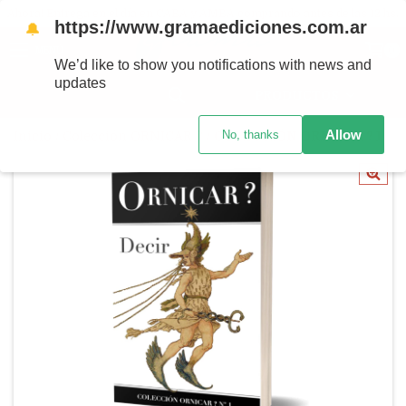
Ahora! Entrega en el día en CABA y AMBA comprando antes de las 12 hs.
https://www.gramaediciones.com.ar
🔔
MENÚ
0
We’d like to show you notifications with news and
updates
PRODUCTOS
Allow
No, thanks
Inicio
/
Colección ORNICAR ?
/
COLECCIÓN ORNICAR ? 1