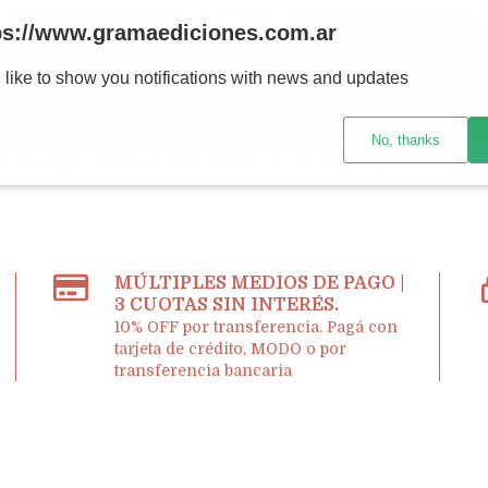
Ahora! Entrega en el día en CABA y AMBA comprando antes de las 12 hs.
ps://www.gramaediciones.com.ar
 like to show you notifications with news and updates
No, thanks
E-BOOKS
LIBROS Y REVISTAS
CÓMO COMPRAR
LIBRER
MÚLTIPLES MEDIOS DE PAGO |
3 CUOTAS SIN INTERÉS.
10% OFF por transferencia. Pagá con
tarjeta de crédito, MODO o por
transferencia bancaria