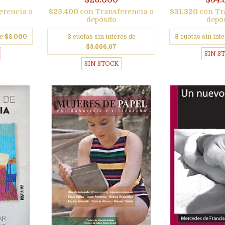
$26.000
$34.
erencia o
$23.400
con
Transferencia o
$31.320
con
Tr
depósito
depó
de
$8.000
3
cuotas sin interés de
3
cuotas sin int
$8.666,67
SIN S
SIN STOCK