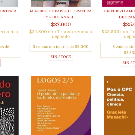
ISTERIA.
MUJERES DE PAPEL LITERATURA
UN NUEVO AMO
..
Y PSICOANÁLI...
DE FRA
$27.000
$25.
erencia o
$24.300
con
Transferencia o
$22.500
con
Tr
depósito
depó
és de
3
cuotas sin interés de
$9.000
3
cuotas sin
$8.33
SIN STOCK
SIN S