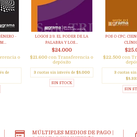
GÉNERO -
LOGOS 2/3. EL PODER DE LA
POS O CPC. CIEN
M...
PALABRA Y LOS...
CLÍNICA
$24.000
$25.
erencia o
$21.600
con
Transferencia o
$22.500
con
Tr
depósito
depó
és de
3
cuotas sin interés de
$8.000
3
cuotas sin
$8.33
SIN STOCK
SIN S
MÚLTIPLES MEDIOS DE PAGO |