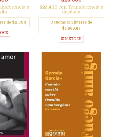
800
$26.000
ansferencia o
$23.400
con
Transferencia o
sito
depósito
erés de
$11.600
3
cuotas sin interés de
$8.666,67
TOCK
SIN STOCK