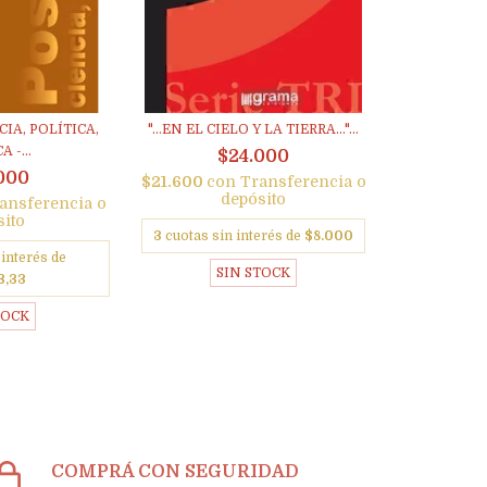
CIA, POLÍTICA,
"...EN EL CIELO Y LA TIERRA..."...
 -...
$24.000
000
$21.600
con
Transferencia o
depósito
ansferencia o
sito
3
cuotas sin interés de
$8.000
 interés de
SIN STOCK
3,33
TOCK
COMPRÁ CON SEGURIDAD