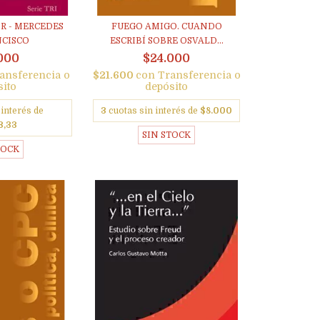
R - MERCEDES
FUEGO AMIGO. CUANDO
NCISCO
ESCRIBÍ SOBRE OSVALD...
000
$24.000
ansferencia o
$21.600
con
Transferencia o
sito
depósito
 interés de
3
cuotas sin interés de
$8.000
3,33
SIN STOCK
TOCK