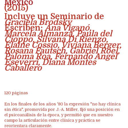
México
(2015)
Incluye un Seminario de
Graciela Brodsky
Escriben:
Ana Viganó,
Marcela Almanza, Paula del
Cioppo, Silvana Di Rienzo,
Elaine Cossío, Viviana Berger,
Rosana Fautsch, Gabriel Roel,
Paloma Roa, Fernando Angel
Eseverri, Diana Montes
Caballero
120 páginas
En los finales de los años '80 la expresión "no hay clínica
sin ética", promovida por J.-A. Miller, fijó una posición en
el psicoanálisis de la época, y permitió que en nuestro
campo la articulación entre clínica y práctica se
reorientara claramente.