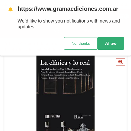
Ahora! Entrega en el día en CABA y AMBA comprando antes de las 12 hs.
https://www.gramaediciones.com.ar
🔔
MENÚ
0
We’d like to show you notifications with news and
updates
PRODUCTOS
Allow
No, thanks
Inicio
/
Otras publicaciones
/
La clínica y lo real. Publicación de la NEL-México