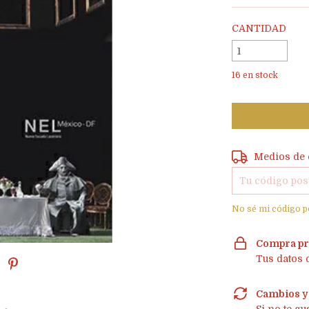
CANTIDAD
16
en stock
Entregas para e
Medios de 
No sé mi código p
Compra pr
Tus datos 
Cambios y