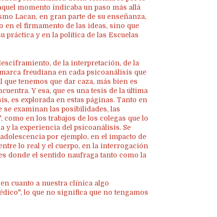
en aquel momento indicaba un paso más allá
mismo Lacan, en gran parte de su enseñanza,
o en el firmamento de las ideas, sino que
 práctica y en la política de las Escuelas
desciframiento, de la interpretación, de la
a marca freudiana en cada psicoanálisis que
l que tenemos que dar caza, más bien es
cuentra. Y esa, que es una tesis de la última
sis, es explorada en estas páginas. Tanto en
e se examinan las posibilidades, las
", como en los trabajos de los colegas que lo
a y la experiencia del psicoanálisis. Se
a adolescencia por ejemplo, en el impacto de
entre lo real y el cuerpo, en la interrogación
rdes donde el sentido naufraga tanto como la
en cuanto a nuestra clínica algo
édico", lo que no significa que no tengamos