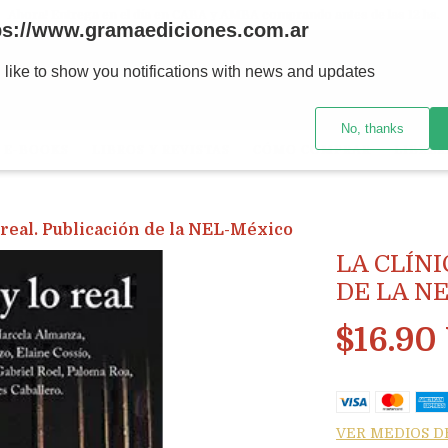
Ahora! Entrega en el día en CABA y AMBA comprando antes de las 12 hs.
ps://www.gramaediciones.com.ar
 like to show you notifications with news and updates
No, thanks
E-BOOKS
LIBROS Y REVISTAS
CÓMO COMPRAR
LIBRER
o real. Publicación de la NEL-México
LA CLÍNI
DE LA N
$16.90
VER MEDIOS D