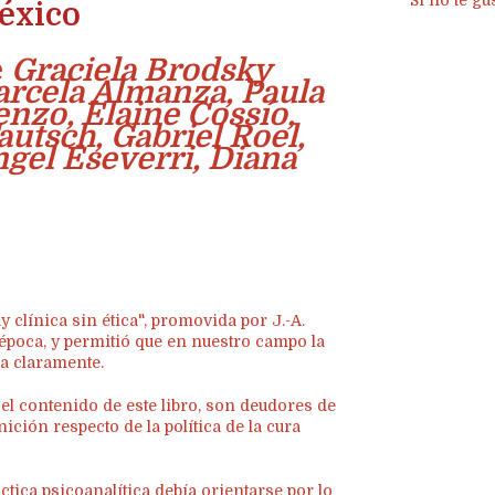
Si no te gu
éxico
e
Graciela Brodsky
arcela Almanza, Paula
enzo, Elaine Cossío,
utsch, Gabriel Roel,
gel Eseverri, Diana
y clínica sin ética", promovida por J.-A.
a época, y permitió que en nuestro campo la
ra claramente.
 y el contenido de este libro, son deudores de
nición respecto de la política de la cura
ctica psicoanalítica debía orientarse por lo