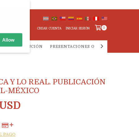
0
CREAR CUENTA
INICIAR SESIÓN
Allow
IA Y DISTRIBUCIÓN
PRESENTACIONES ONLINE
PREGUNTA
CA Y LO REAL. PUBLICACIÓN
EL-MÉXICO
 USD
E PAGO