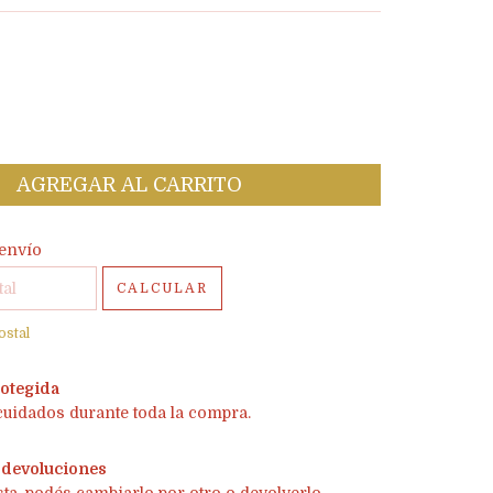
l CP:
CAMBIAR CP
envío
CALCULAR
ostal
otegida
cuidados durante toda la compra.
 devoluciones