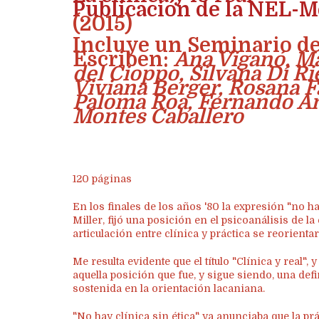
Publicación de la NEL-M
(2015)
Incluye un Seminario d
Escriben:
Ana Viganó, M
del Cioppo, Silvana Di Ri
Viviana Berger, Rosana Fa
Paloma Roa, Fernando An
Montes Caballero
120 páginas
En los finales de los años '80 la expresión "no ha
Miller, fijó una posición en el psicoanálisis de l
articulación entre clínica y práctica se reorienta
Me resulta evidente que el título "Clínica y real",
aquella posición que fue, y sigue siendo, una defi
sostenida en la orientación lacaniana.
"No hay clínica sin ética" ya anunciaba que la prá