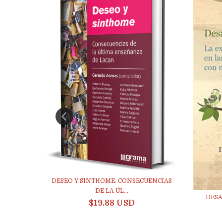
DESEO Y SINTHOME. CONSECUENCIAS
ECISIVA.
DE LA ÚL...
DESA
$19.88 USD