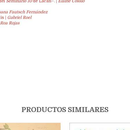
 del
Seminario 10
de Lacan–. |
Elaine Cossío
sana Fautsch Fernández
is |
Gabriel Roel
 Roa Rojas
PRODUCTOS SIMILARES