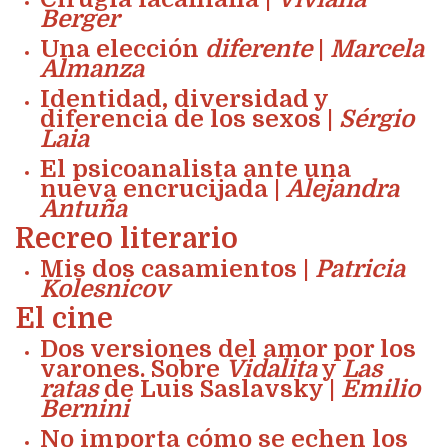
Berger
Una elección
diferente
|
Marcela
Almanza
Identidad, diversidad y
diferencia de los sexos |
Sérgio
Laia
El psicoanalista ante una
nueva encrucijada |
Alejandra
Antuña
Recreo literario
Mis dos casamientos |
Patricia
Kolesnicov
El cine
Dos versiones del amor por los
varones. Sobre
Vidalita
y
Las
ratas
de Luis Saslavsky |
Emilio
Bernini
No importa cómo se echen los