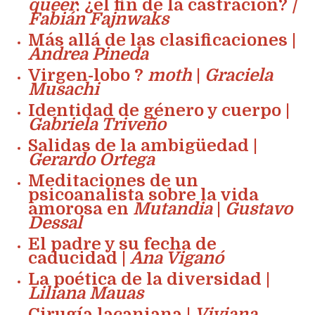
queer
: ¿el fin de la castración?
|
Fabián Fajnwaks
Más allá de las clasificaciones |
Andrea Pineda
Virgen-lobo ?
moth
|
Graciela
Musachi
Identidad de género y cuerpo |
Gabriela Triveño
Salidas de la ambigüedad |
Gerardo Ortega
Meditaciones de un
psicoanalista sobre la vida
amorosa en
Mutandia
|
Gustavo
Dessal
El padre y su fecha de
caducidad |
Ana Viganó
La poética de la diversidad |
Liliana Mauas
Cirugía lacaniana |
Viviana