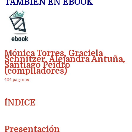
TAMBIEN EN EBOOK
Mónica Torres, Graciela
Schnitzer, Alejandra Antuña,
Santiago Peidro
(compiladores)
404 páginas
ÍNDICE
Presentación