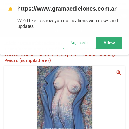
Ahora! Entrega en el día en CABA y AMBA comprando antes de las 12 hs.
https://www.gramaediciones.com.ar
🔔
MENÚ
0
We’d like to show you notifications with news and
updates
PRODUCTOS
Allow
No, thanks
Inicio
/
Otras publicaciones
/
Transformaciones. Ley, diversidad, sexuación - Mónica
Torres, Graciela Schnitzer, Alejandra Antuña, Santiago
Peidro (compiladores)