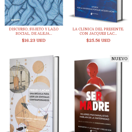
DISCURSO, SUJETO Y LAZO
LA CLÍNICA DEL PRESENTE.
SOCIAL, DE ALEJA...
CON JACQUES LAC...
$16.23 USD
$25.56 USD
NUEVO