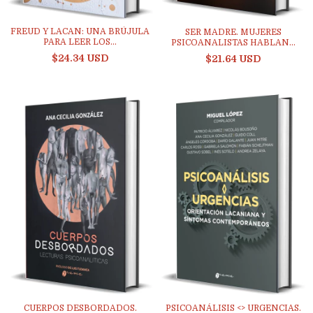
FREUD Y LACAN: UNA BRÚJULA
SER MADRE. MUJERES
PARA LEER LOS...
PSICOANALISTAS HABLAN...
$24.34 USD
$21.64 USD
CUERPOS DESBORDADOS.
PSICOANÁLISIS <> URGENCIAS.