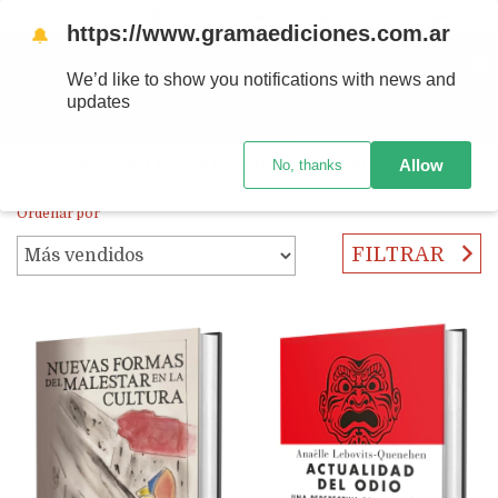
Ahora! Entrega en el día en CABA y AMBA comprando antes de las 12 hs.
https://www.gramaediciones.com.ar
🔔
MENÚ
0
We’d like to show you notifications with news and
updates
PRODUCTOS
Allow
No, thanks
Inicio
/
POR TEMAS
/
LA CLÍNICA DE LA ÉPOCA
Ordenar por
FILTRAR