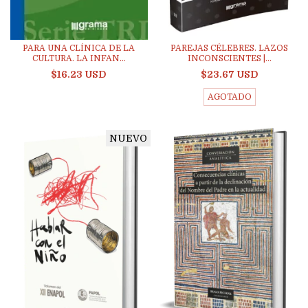
PARA UNA CLÍNICA DE LA
PAREJAS CÉLEBRES. LAZOS
CULTURA. LA INFAN...
INCONSCIENTES |...
$16.23 USD
$23.67 USD
AGOTADO
NUEVO