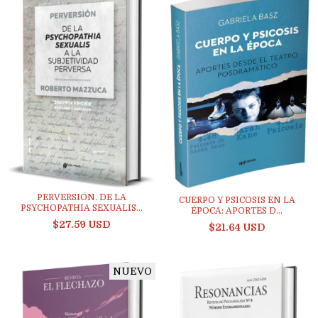
PERVERSIÓN. DE LA
CUERPO Y PSICOSIS EN LA
PSYCHOPATHIA SEXUALIS...
ÉPOCA: APORTES D...
$27.59 USD
$21.64 USD
NUEVO