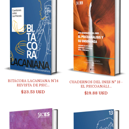
BITÁCORA LACANIANA N˚ 14
CUADERNOS DEL INES N° 18 -
REVISTA DE PSIC...
EL PSICOANÁLI...
$23.53 USD
$19.88 USD