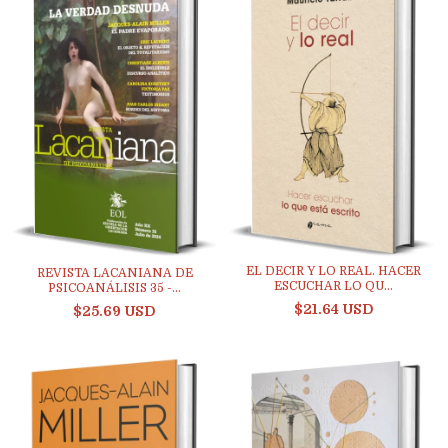
EL DECIR Y LO REAL. HACER
REVISTA LACANIANA DE
ESCUCHAR LO QU...
PSICOANÁLISIS 35 -...
$21.64 USD
$25.69 USD