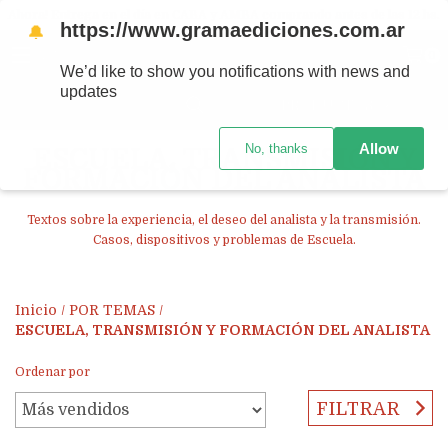
Ahora! Entrega en el día en CABA y AMBA comprando antes de las 12 hs.
https://www.gramaediciones.com.ar
🔔
MENÚ
0
We’d like to show you notifications with news and
updates
PRODUCTOS
Allow
No, thanks
ESCUELA, TRANSMISIÓN Y
FORMACIÓN DEL ANALISTA
Textos sobre la experiencia, el deseo del analista y la transmisión.
Casos, dispositivos y problemas de Escuela.
Inicio
/
POR TEMAS
/
ESCUELA, TRANSMISIÓN Y FORMACIÓN DEL ANALISTA
Ordenar por
FILTRAR