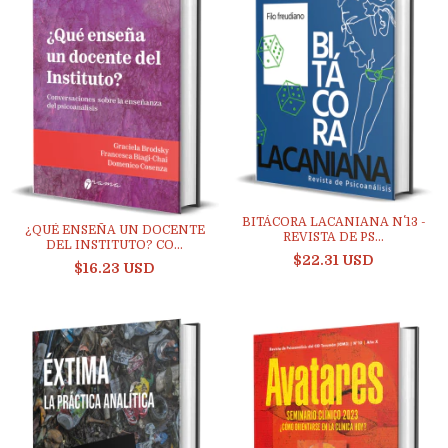
BITÁCORA LACANIANA N˚ 13 -
¿QUÉ ENSEÑA UN DOCENTE
REVISTA DE PS...
DEL INSTITUTO? CO...
$22.31 USD
$16.23 USD