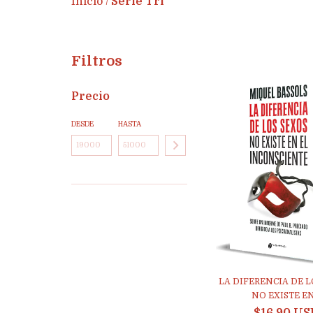
Inicio
Serie Tri
/
Filtros
Precio
DESDE
HASTA
LA DIFERENCIA DE L
NO EXISTE EN.