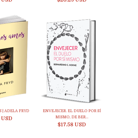
3 USD
$20.29 USD
 | ADELA FRYD
ENVEJECER. EL DUELO POR SÍ
MISMO, DE BER...
8 USD
$17.58 USD