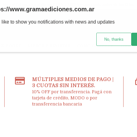
Ahora! Entrega en el día en CABA y AMBA comprando antes de las 12 hs.
ps://www.gramaediciones.com.ar
 like to show you notifications with news and updates
No, thanks
E-BOOKS
LIBROS Y REVISTAS
CÓMO COMPRAR
LIBRER
MÚLTIPLES MEDIOS DE PAGO |
3 CUOTAS SIN INTERÉS.
10% OFF por transferencia. Pagá con
tarjeta de crédito, MODO o por
transferencia bancaria