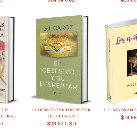
D
$24.34 USD
$16.2
 DEL
EL OBSESIVO Y SU DESPERTAR,
LOS NIÑOS AMOS
LTURA...
DE GIL CAROZ
$19.8
SD
$23.67 USD