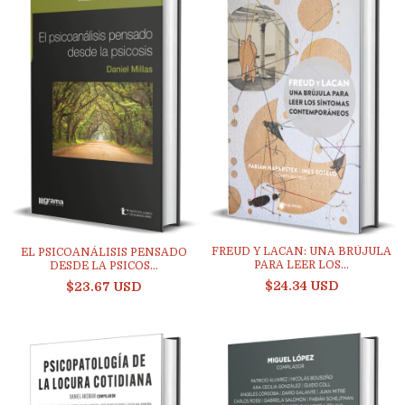
FREUD Y LACAN: UNA BRÚJULA
EL PSICOANÁLISIS PENSADO
PARA LEER LOS...
DESDE LA PSICOS...
$24.34 USD
$23.67 USD