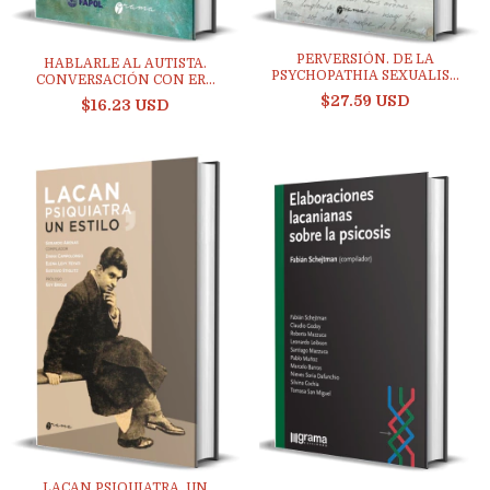
PERVERSIÓN. DE LA
HABLARLE AL AUTISTA.
PSYCHOPATHIA SEXUALIS...
CONVERSACIÓN CON ER...
$27.59 USD
$16.23 USD
LACAN PSIQUIATRA, UN