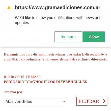
Ahora! Entrega en el día en CABA y AMBA comprando antes de las 12 hs.
https://www.gramaediciones.com.ar
🔔
MENÚ
0
We’d like to show you notifications with news and
updates
PRODUCTOS
Allow
No, thanks
PSICOSIS Y DIAGNÓSTICOS
DIFERENCIALES
Herramientas para distinguir estructuras y orientar la dirección de la
cura. Psicosis ordinaria, fenómenos elementales y clínica diferencial
Inicio
/
POR TEMAS
/
PSICOSIS Y DIAGNÓSTICOS DIFERENCIALES
Ordenar por
FILTRAR