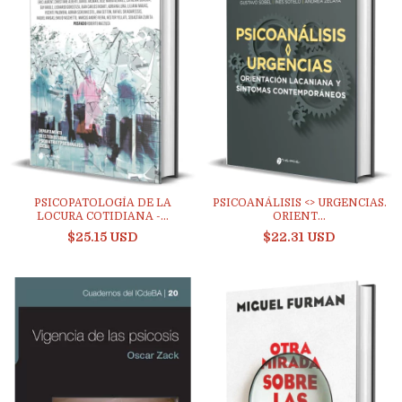
PSICOPATOLOGÍA DE LA
PSICOANÁLISIS <> URGENCIAS.
LOCURA COTIDIANA -...
ORIENT...
$25.15 USD
$22.31 USD