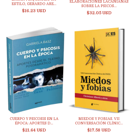
ELABORACIONES LACANIANAS
ESTILO, GERARDO ARE...
SOBRE LA PSICOS...
$16.23 USD
$32.05 USD
CUERPO Y PSICOSIS EN LA
MIEDOS Y FOBIAS. VII
ÉPOCA: APORTES D...
CONVERSACIÓN CLÍNIC...
$21.64 USD
$17.58 USD