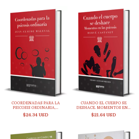
COORDENADAS PARA LA
CUANDO EL CUERPO SE
PSICOSIS ORDINARIA,...
DESHACE. MOMENTOS EN...
$24.34 USD
$21.64 USD