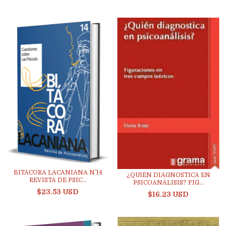
BITÁCORA LACANIANA N˚ 14
¿QUIÉN DIAGNOSTICA EN
REVISTA DE PSIC...
PSICOANÁLISIS? FIG...
$23.53 USD
$16.23 USD