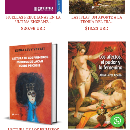
HUELLAS FREUDIANAS EN LA
LAS ISLAS. UN APORTE A LA
ÚLTIMA ENSEANZ...
TEORÍA DEL TRA...
$20.96 USD
$16.23 USD
LECTURA DE LOS PRIMEROS