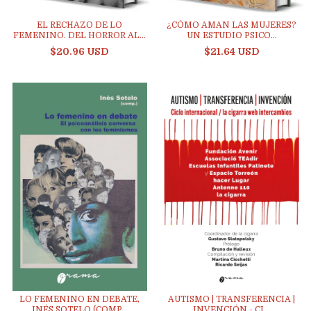
¿CÓMO AMAN LAS MUJERES?
EL RECHAZO DE LO
UN ESTUDIO PSICO...
FEMENINO. DEL HORROR AL...
$21.64 USD
$20.96 USD
LO FEMENINO EN DEBATE,
AUTISMO | TRANSFERENCIA |
INÉS SOTELO (COMP...
INVENCIÓN - CI...