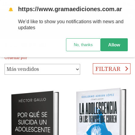
Ahora! Entrega en el día en CABA y AMBA comprando antes de las 12 hs.
https://www.gramaediciones.com.ar
🔔
MENÚ
0
We’d like to show you notifications with news and
updates
PRODUCTOS
Allow
No, thanks
Inicio
/
Serie Praxia
Ordenar por
FILTRAR