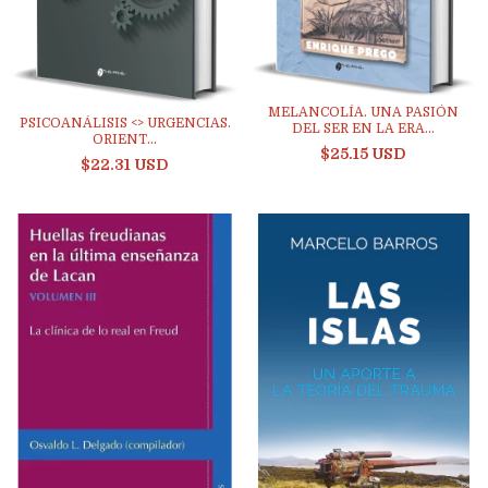
MELANCOLÍA. UNA PASIÓN
PSICOANÁLISIS <> URGENCIAS.
DEL SER EN LA ERA...
ORIENT...
$25.15 USD
$22.31 USD