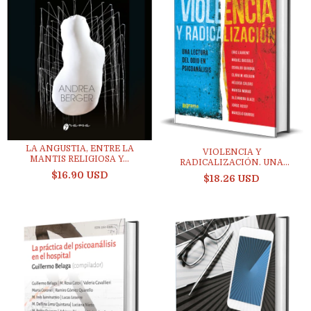
LA ANGUSTIA, ENTRE LA
VIOLENCIA Y
MANTIS RELIGIOSA Y...
RADICALIZACIÓN. UNA
LECTURA...
$16.90 USD
$18.26 USD