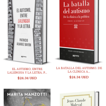
LA BATALLA DEL AUTISMO. DE
EL AUTISMO, ENTRE
LA CLÍNICA A...
LALENGUA Y LA LETRA, P...
$24.34 USD
$24.34 USD