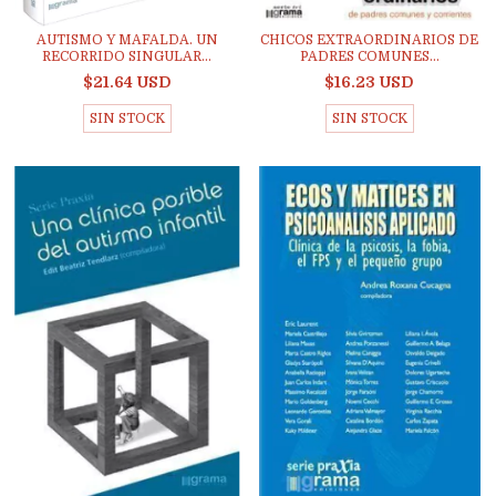
AUTISMO Y MAFALDA. UN
CHICOS EXTRAORDINARIOS DE
RECORRIDO SINGULAR...
PADRES COMUNES...
$21.64 USD
$16.23 USD
SIN STOCK
SIN STOCK