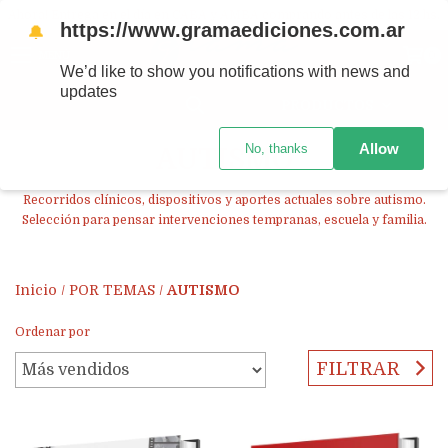
Ahora! Entrega en el día en CABA y AMBA comprando antes de las 12 hs.
https://www.gramaediciones.com.ar
🔔
MENÚ
0
We’d like to show you notifications with news and
updates
PRODUCTOS
Allow
No, thanks
AUTISMO
Recorridos clínicos, dispositivos y aportes actuales sobre autismo.
Selección para pensar intervenciones tempranas, escuela y familia.
Inicio
/
POR TEMAS
/
AUTISMO
Ordenar por
FILTRAR