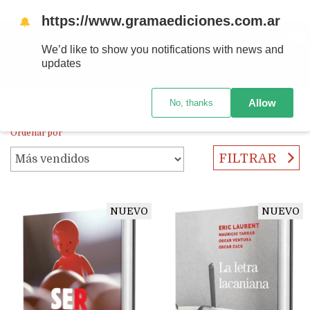
Ahora! Entrega en el día en CABA y AMBA comprando antes de las 12 hs.
https://www.gramaediciones.com.ar
🔔
MENÚ
0
We’d like to show you notifications with news and
updates
PRODUCTOS
Allow
No, thanks
Inicio
/
NOVEDADES
Ordenar por
FILTRAR
NUEVO
NUEVO