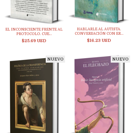
HABLARLE AL AUTISTA.
EL INCONSCIENTE FRENTE AL
CONVERSACIÓN CON ER...
PROTOCOLO. CUE...
$16.23 USD
$25.69 USD
NUEVO
NUEVO