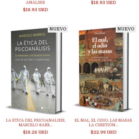
$18.93 USD
ANÁLISIS
$18.93 USD
NUEVO
NUEVO
LA ÉTICA DEL PSICOANÁLISIS,
EL MAL, EL ODIO, LAS MASAS.
MARCELO BARR...
LA CUESTIÓN...
$18.26 USD
$22.99 USD