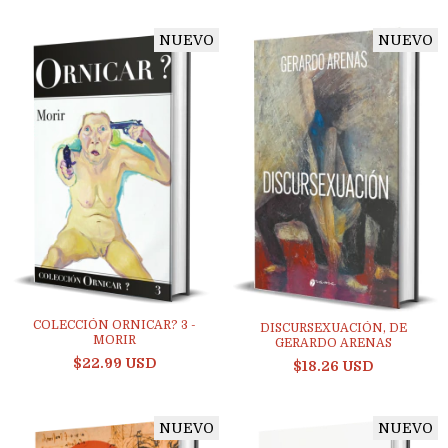
NUEVO
NUEVO
COLECCIÓN ORNICAR? 3 -
DISCURSEXUACIÓN, DE
MORIR
GERARDO ARENAS
$22.99 USD
$18.26 USD
NUEVO
NUEVO