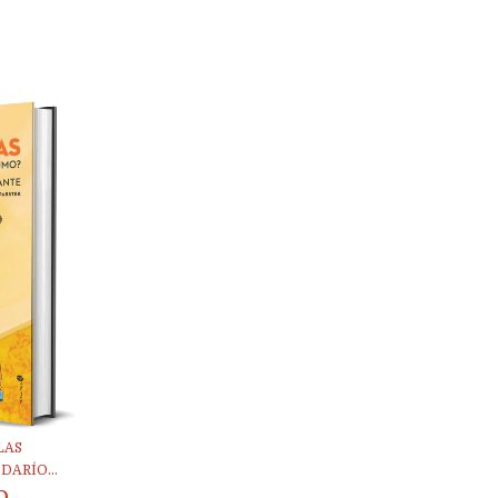
LAS
DARÍO...