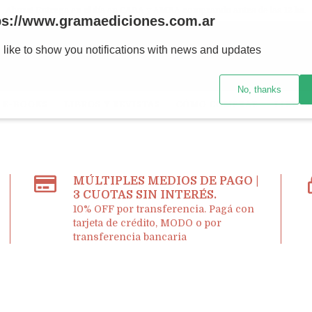
Ahora! Entrega en el día en CABA y AMBA comprando antes de las 12 hs.
ps://www.gramaediciones.com.ar
 like to show you notifications with news and updates
No, thanks
E-BOOKS
LIBROS Y REVISTAS
CÓMO COMPRAR
LIBRER
MÚLTIPLES MEDIOS DE PAGO |
3 CUOTAS SIN INTERÉS.
10% OFF por transferencia. Pagá con
tarjeta de crédito, MODO o por
transferencia bancaria