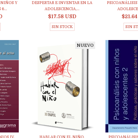
 NIÑOS Y
DESPERTAR E INVENTAR EN LA
PSICOANÁLISIS
6...
ADOLESCENCIA,...
ADOLESCEN
D
$17.58 USD
$21.6
SIN STOCK
SIN S
NUEVO
IOS IV.
HABLAR CON EL NIÑO.
PSICOANÁLISIS