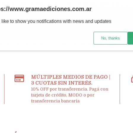
Ahora! Entrega en el día en CABA y AMBA comprando antes de las 12 hs.
ps://www.gramaediciones.com.ar
 like to show you notifications with news and updates
No, thanks
E-BOOKS
LIBROS Y REVISTAS
CÓMO COMPRAR
LIBRER
MÚLTIPLES MEDIOS DE PAGO |
3 CUOTAS SIN INTERÉS.
10% OFF por transferencia. Pagá con
tarjeta de crédito, MODO o por
transferencia bancaria