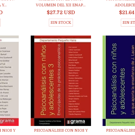
Y...
VOLUMEN DEL XII ENAP...
ADOLESCEN
D
$27.72 USD
$21.6
SIN STOCK
SIN S
 NIOS Y
PSICOANÁLISIS CON NIOS Y
PSICOANÁLISIS