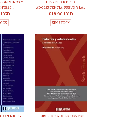
 CON NIÑOS Y
DESPERTAR DE LA
TES 5...
ADOLESCENCIA. FREUD Y LA...
4 USD
$18.26 USD
TOCK
SIN STOCK
 CON NIOS Y
PÚBERES Y ADOLESCENTES