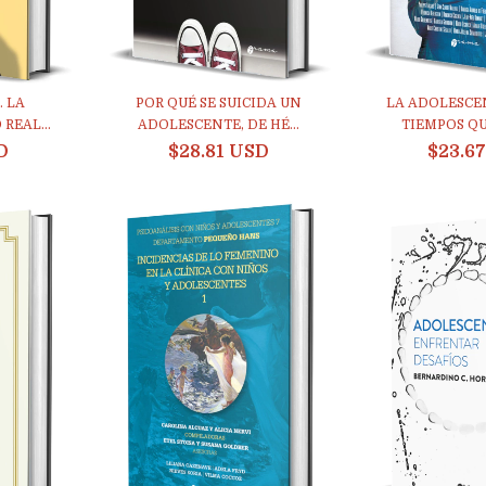
. LA
POR QUÉ SE SUICIDA UN
LA ADOLESCE
REAL...
ADOLESCENTE, DE HÉ...
TIEMPOS QU
D
$28.81 USD
$23.6