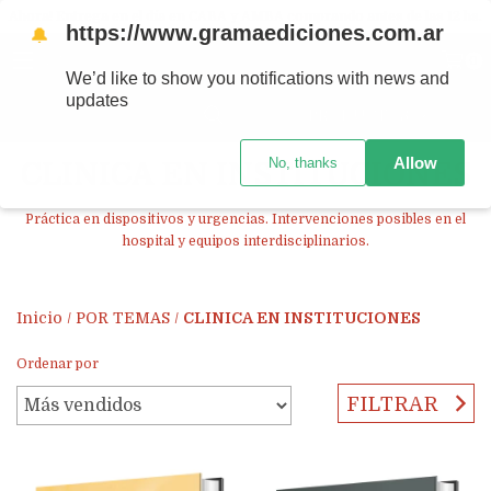
Ahora! Entrega en el día en CABA y AMBA comprando antes de las 12 hs.
https://www.gramaediciones.com.ar
🔔
MENÚ
0
We’d like to show you notifications with news and
updates
PRODUCTOS
Allow
No, thanks
CLINICA EN INSTITUCIONES
Práctica en dispositivos y urgencias. Intervenciones posibles en el
hospital y equipos interdisciplinarios.
Inicio
/
POR TEMAS
/
CLINICA EN INSTITUCIONES
Ordenar por
FILTRAR