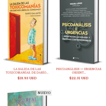
LA SALIDA DE LAS
PSICOANÁLISIS <> URGENCIAS.
TOXICOMANÍAS, DE DARÍO...
ORIENT...
$18.93 USD
$22.31 USD
NUEVO