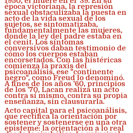
1950, él muere en el '39. En su
época victoriana, la represión
sexual obstaculizaba la puesta en
acto de la vida sexual de los
sujetos, se sintomatizaba,
fundamentalmente las mujeres,
donde la ley del padre estaba en
el cenit. Los síntomas
conversivos daban testimonio de
cómo los cuerpos estaban
encorsetados. Con las histéricas
comienza la praxis del
psicoanálisis, ese "continente
negro", como Freud lo denominó.
A fines de los años '60, principios
de los '70, Lacan realiza un acto
contra sí mismo, contra su propia
enseñanza, sin clausurarla.
Acto capital para el psicoanálisis,
que rectifica la orientación por
sostener y sostenerse en una otra
episteme: la orientación a lo real