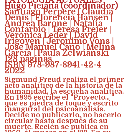
Hugo Piciana (coordinador)
Santiago Perpere | Claudia
Denis | Florencia Hansen |
Andrea Barone | Natalia
Contarbio | Teresa Freier |
Verónica Leder | David
Irigoyen | Jerónimo Vons |
José Manuel Cano | Melina
García | Paula Zelwianski
128 páginas
ISBN 978-987-8941-42-4
2022
Sigmund Freud realiza el primer
acto analítico de la historia de la
humanidad, la escucha analítica.
En 1895 escribe el "Proyecto... "
que es piedra de toque y escrito
inaugural del psicoanálisis.
Decide no publicarlo, no hacerlo
circular hasta después de su
muerte. Recién se publica en