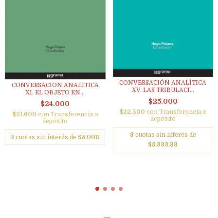
CONVERSACIÓN ANALÍTICA
CONVERSACIÓN ANALÍTICA
XV. LAS TRIBULACI...
XI. EL OBJETO EN...
$25.000
$24.000
$22.500
con
Transferencia o
$21.600
con
Transferencia o
depósito
depósito
3
cuotas sin interés de
3
cuotas sin interés de
$8.000
$8.333,33