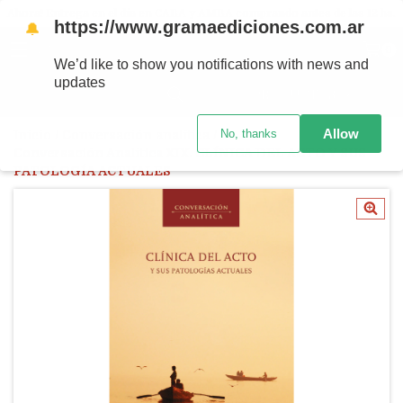
Ahora! Entrega en el día en CABA y AMBA comprando antes de las 12 hs.
https://www.gramaediciones.com.ar
🔔
MENÚ
0
We’d like to show you notifications with news and
updates
PRODUCTOS
Allow
No, thanks
Inicio
/
Conversación analítica
/
Conversación Analítica XIX. CLÍNICA DEL ACTO Y SUS
PATOLOGÍA ACTUALES