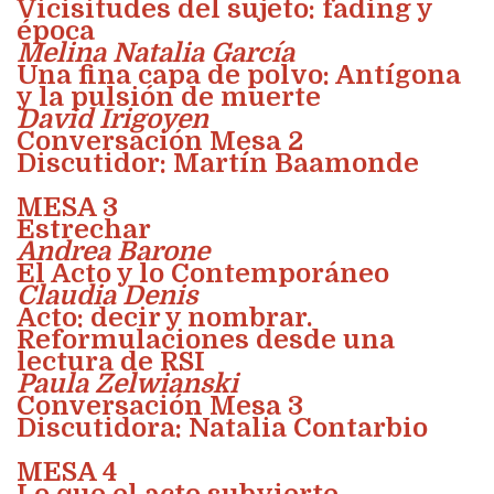
Vicisitudes del sujeto: fading y
época
Melina Natalia García
Una fina capa de polvo: Antígona
y la pulsión de muerte
David Irigoyen
Conversación Mesa 2
Discutidor: Martín Baamonde
MESA 3
Estrechar
Andrea Barone
El Acto y lo Contemporáneo
Claudia Denis
Acto: decir y nombrar.
Reformulaciones desde una
lectura de RSI
Paula Zelwianski
Conversación Mesa 3
Discutidora: Natalia Contarbio
MESA 4
Lo que el acto subvierte