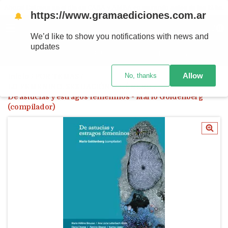
Ahora! Entrega en el día en CABA y AMBA comprando antes de las 12 hs.
https://www.gramaediciones.com.ar
🔔
MENÚ
0
We’d like to show you notifications with news and
updates
PRODUCTOS
Allow
No, thanks
Inicio
/
POR TEMAS
/
LO FEMENINO. SEXUACIÓN Y GÉNERO
/
De astucias y estragos femeninos - Mario Goldenberg
(compilador)