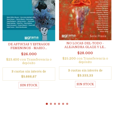
NO LOCAS-DEL-TODO -
DE ASTUCIAS Y ESTRAGOS
ALEJANDRA GLAZE Y LE...
FEMENINOS - MARIO...
$28.000
$26.000
$25.200
con
Transferencia o
$23.400
con
Transferencia o
depósito
depósito
3
cuotas sin interés de
3
cuotas sin interés de
$9.333,33
$8.666,67
SIN STOCK
SIN STOCK