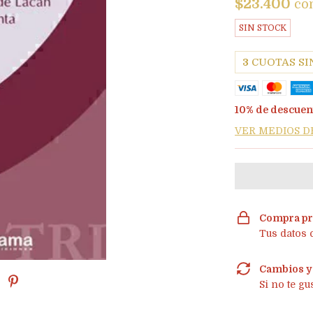
$23.400
co
SIN STOCK
3
CUOTAS SI
10% de descuen
VER MEDIOS D
Compra pr
Tus datos 
Cambios y
Si no te gu