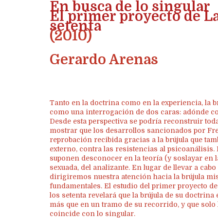
En busca de lo singular
El primer proyecto de La
setenta
(2010)
Gerardo Arenas
Tanto en la doctrina como en la experiencia, la b
como una interrogación de dos caras: adónde con
Desde esta perspectiva se podría reconstruir toda 
mostrar que los desarrollos sancionados por F
reprobación recibida gracias a la brújula que tam
externo, contra las resistencias al psicoanálisis
suponen desconocer en la teoría (y soslayar en la
sexuada, del analizante. En lugar de llevar a cab
dirigiremos nuestra atención hacia la brújula mi
fundamentales. El estudio del primer proyecto de
los setenta revelará que la brújula de su doctrina e
más que en un tramo de su recorrido, y que solo 
coincide con lo singular.