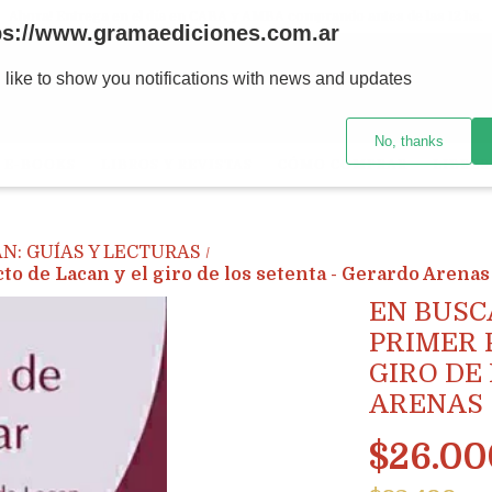
Ahora! Entrega en el día en CABA y AMBA comprando antes de las 12 hs.
ps://www.gramaediciones.com.ar
 like to show you notifications with news and updates
No, thanks
E-BOOKS
LIBROS Y REVISTAS
CÓMO COMPRAR
LIBRER
N: GUÍAS Y LECTURAS
/
to de Lacan y el giro de los setenta - Gerardo Arenas
EN BUSC
PRIMER 
GIRO DE
ARENAS
$26.00