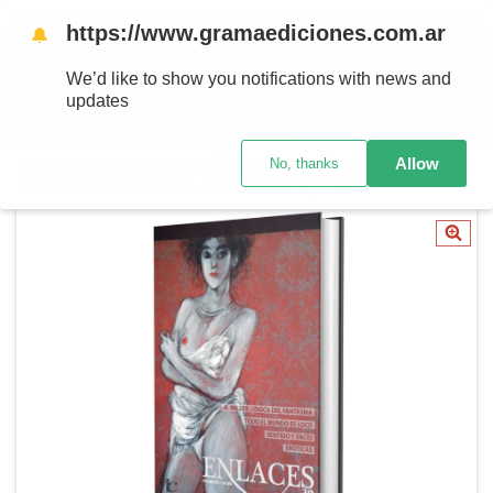
Ahora! Entrega en el día en CABA y AMBA comprando antes de las 12 hs.
https://www.gramaediciones.com.ar
🔔
MENÚ
0
We’d like to show you notifications with news and
updates
PRODUCTOS
Allow
No, thanks
Inicio
/
POR TEMAS
/
POLÍTICA, CULTURA Y LAZO SOCIAL
/
Revista ENLACES 30 - Psicoanálisis y Cultura