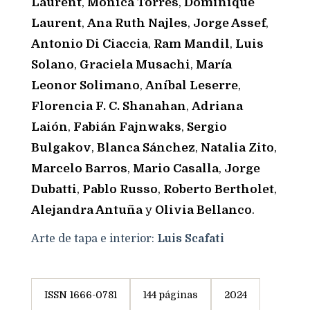
Laurent
,
Mónica Torres
,
Dominique
Laurent
,
Ana Ruth Najles
,
Jorge Assef
,
Antonio Di Ciaccia
,
Ram Mandil
,
Luis
Solano
,
Graciela Musachi
,
María
Leonor Solimano
,
Aníbal Leserre
,
Florencia F. C. Shanahan
,
Adriana
Laión
,
Fabián Fajnwaks
,
Sergio
Bulgakov
,
Blanca Sánchez
,
Natalia Zito
,
Marcelo Barros
,
Mario Casalla
,
Jorge
Dubatti
,
Pablo Russo
,
Roberto Bertholet
,
Alejandra Antuña
y
Olivia Bellanco
.
Arte de tapa e interior:
Luis Scafati
ISSN 1666-0781
144 páginas
2024