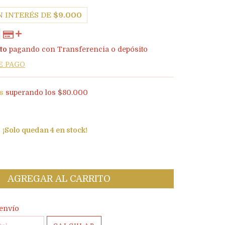
N INTERÉS DE
$9.000
to
pagando con Transferencia o depósito
E PAGO
is
superando los
$80.000
¡Solo quedan
4
en stock!
l CP:
CAMBIAR CP
envío