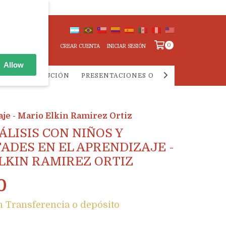
0
CREAR CUENTA
INICIAR SESIÓN
Allow
IA Y DISTRIBUCIÓN
PRESENTACIONES ONLINE
PREGUNTA
aje - Mario Elkin Ramirez Ortiz
ÁLISIS CON NIÑOS Y
TADES EN EL APRENDIZAJE -
LKIN RAMIREZ ORTIZ
0
n
Transferencia o depósito