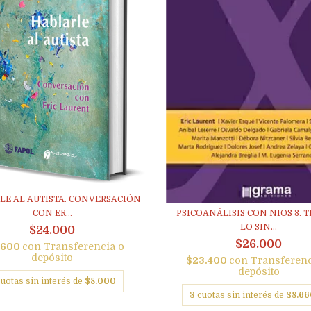
LE AL AUTISTA. CONVERSACIÓN
PSICOANÁLISIS CON NIOS 3.
CON ER...
LO SIN...
$24.000
$26.000
.600
con
Transferencia o
depósito
$23.400
con
Transferenc
depósito
cuotas sin interés de
$8.000
3
cuotas sin interés de
$8.66