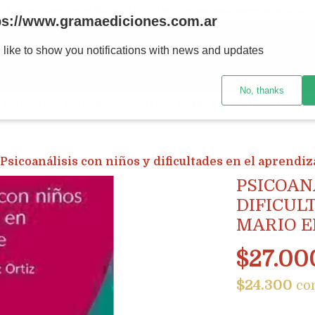
Ahora! Entrega en el día en CABA y AMBA comprando antes de las 12 hs.
ps://www.gramaediciones.com.ar
 like to show you notifications with news and updates
No, thanks
E-BOOKS
LIBROS Y REVISTAS
CÓMO COMPRAR
LIBRER
Psicoanálisis con niños y dificultades en el aprendiz
PSICOAN
DIFICUL
MARIO E
$27.00
$24.300
co