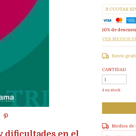
3
CUOTAS SI
10% de descuen
VER MEDIOS D
Envío grat
CANTIDAD
4
en stock
Entregas para e
Medios de 
 dificultades en el