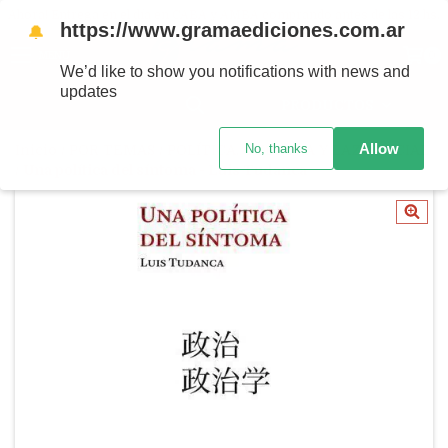
Ahora! Entrega en el día en CABA y AMBA comprando antes de las 12 hs.
https://www.gramaediciones.com.ar
🔔
MENÚ
0
We’d like to show you notifications with news and
updates
PRODUCTOS
Allow
No, thanks
Inicio
/
POR TEMAS
/
POLÍTICA, CULTURA Y LAZO SOCIAL
/
Una política del síntoma - Luis Tudanca