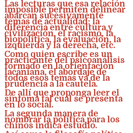
Las lecturas que esa relación
imposible permiten delinear
abarcan sucesivamente
temas de actualidad: la
diferencia entre cultura y
civilización, el racismo, la
biopolítica, la evaluación, la
izquierda y la derecha, etc.
Como quien escribe es un
practicante del psicoanálisis
formado en la orientación
lacaniana, el abordaje de
todos esos temas va de la
prudencia a la cautela.
De allí que proponga leer el
síntoma tal cual se presenta
en lo social.
La segunda manera de
nombrar la política para los
chinos indica
estudio
.