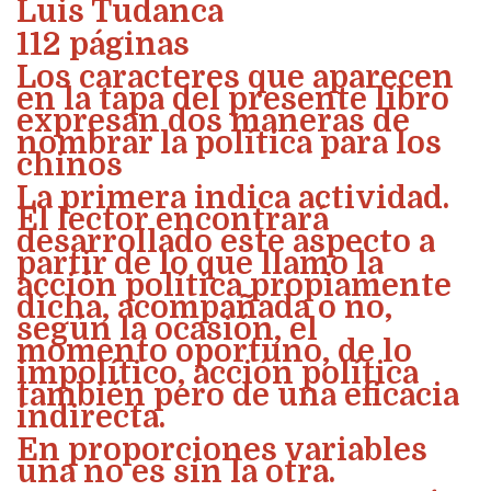
Luis Tudanca
112 páginas
Los caracteres que aparecen
en la tapa del presente libro
expresan dos maneras de
nombrar la política para los
chinos
La primera indica
actividad
.
El lector encontrará
desarrollado este aspecto a
partir de lo que llamo la
acción política propiamente
dicha, acompañada o no,
según la ocasión, el
momento oportuno, de lo
impolítico, acción política
también pero de una eficacia
indirecta.
En proporciones variables
una no es sin la otra.