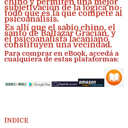
chino y permiten una mejor
subjetivación de la lógica no-
todo que es la que compete al
psicoanálisis.
Es allí que el sabio chino, el
santo de Baltazar Gracián, y
el psicoanalista lacaniano
constituyen una vecindad.
Para comprar en eBook, accedá a
cualquiera de estas plataformas:
ÍNDICE