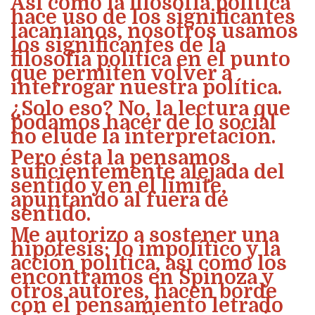
Así como la filosofía política
hace uso de los significantes
lacanianos, nosotros usamos
los significantes de la
filosofía política en el punto
que permiten volver a
interrogar nuestra política.
¿Solo eso? No, la lectura que
podamos hacer de lo social
no elude la interpretación.
Pero ésta la pensamos
suficientemente alejada del
sentido y en el límite,
apuntando al fuera de
sentido.
Me autorizo a sostener una
hipótesis: lo impolítico y la
acción política, así como los
encontramos en Spinoza y
otros autores, hacen borde
con el pensamiento letrado