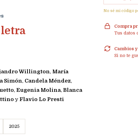
No sé mi código p
es
Compra pr
 letra
Tus datos 
Cambios y
Si no te gu
jandro Willington
,
María
la Simón
,
Candela Méndez
,
uetto
,
Eugenia Molina
,
Blanca
ttino
y
Flavio Lo Presti
2025