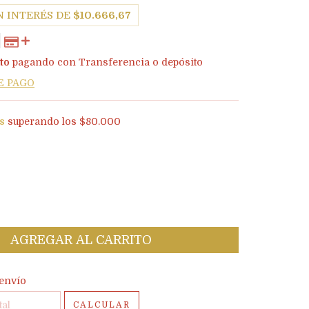
N INTERÉS DE
$10.666,67
to
pagando con Transferencia o depósito
E PAGO
is
superando los
$80.000
l CP:
CAMBIAR CP
envío
CALCULAR