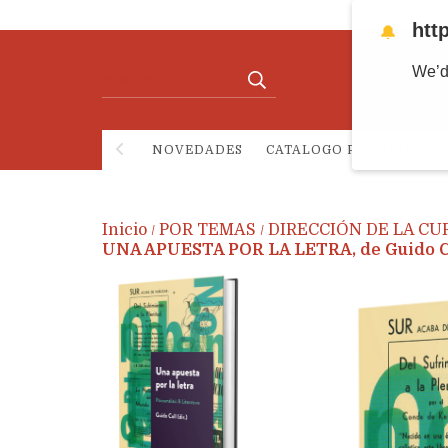
htt
🔔
We’d
NOVEDADES
CATALOGO POR TEMAS
Inicio
POR TEMAS
DIRECCIÓN DE LA CU
/
/
UNA APUESTA POR LA LETRA, de Guido Col