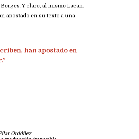
a Borges. Y claro, al mismo Lacan.
an apostado en su texto a una
scriben, han apostado en
.”
?
Pilar Ordóñez