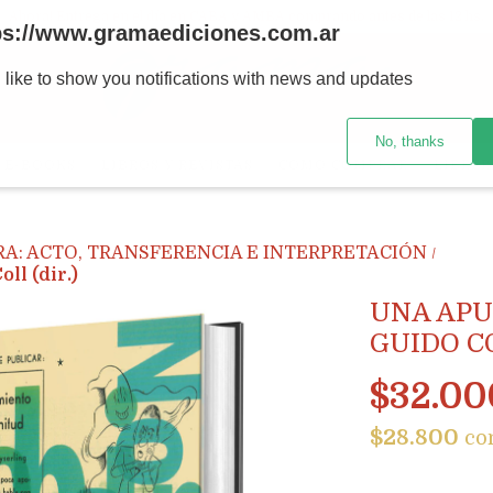
Ahora! Entrega en el día en CABA y AMBA comprando antes de las 12 hs.
ps://www.gramaediciones.com.ar
 like to show you notifications with news and updates
No, thanks
E-BOOKS
LIBROS Y REVISTAS
CÓMO COMPRAR
LIBRER
RA: ACTO, TRANSFERENCIA E INTERPRETACIÓN
/
l (dir.)
UNA APU
GUIDO CO
$32.00
$28.800
co