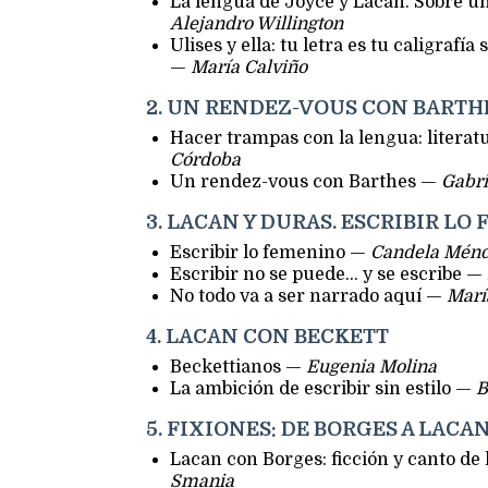
La lengua de Joyce y Lacan. Sobre u
Alejandro Willington
Ulises y ella: tu letra es tu caligrafí
—
María Calviño
2. UN RENDEZ-VOUS CON BARTH
Hacer trampas con la lengua: literat
Córdoba
Un rendez-vous con Barthes —
Gabri
3. LACAN Y DURAS. ESCRIBIR LO
Escribir lo femenino —
Candela Mén
Escribir no se puede… y se escribe —
No todo va a ser narrado aquí —
Marí
4. LACAN CON BECKETT
Beckettianos —
Eugenia Molina
La ambición de escribir sin estilo —
B
5. FIXIONES: DE BORGES A LACA
Lacan con Borges: ficción y canto de 
Smania