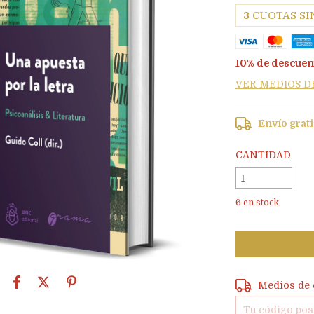
3
CUOTAS SI
10% de descuen
VER MEDIOS D
Envío grat
CANTIDAD
6
en stock
Entregas para e
Medios de 